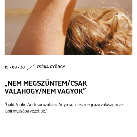
19 • 08 • 30
CSÉKA GYÖRGY
„NEM MEGSZŰNTEM/CSAK
VALAHOGY/NEM VAGYOK”
"Gáldi Vinkó Andi sorozata az Anya sűrű és megrázó valóságának
labirintusába vezet be."