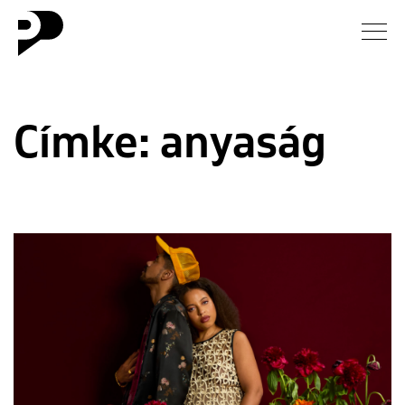
Hírek
Címke:
anyaság
Galéria
Interjú
Esszé
Blog
Rólunk