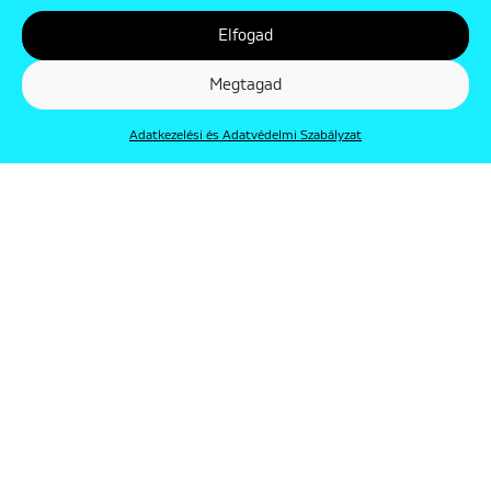
Elfogad
Megtagad
Adatkezelési és Adatvédelmi Szabályzat
© Punkt 2019. Minden jog védve.