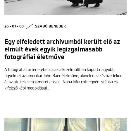
26 • 07 • 03
SZABÓ BENEDEK
Egy elfeledett archívumból került elő az
elmúlt évek egyik legizgalmasabb
fotográfiai életműve
A fotográfia történetében csak a közelmúltban kapott nagyobb
figyelmet az amerikai John Baer életműve, akinek neve évtizedeken
át szinte teljesen ismeretlen volt. Noha kiforrott egyéni stílusa és
kifejező képi megoldásai…