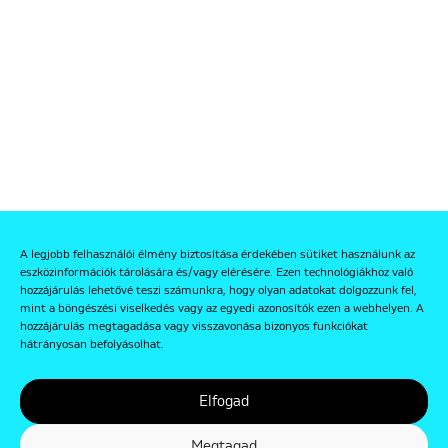
A legjobb felhasználói élmény biztosítása érdekében sütiket használunk az
eszközinformációk tárolására és/vagy elérésére. Ezen technológiákhoz való
hozzájárulás lehetővé teszi számunkra, hogy olyan adatokat dolgozzunk fel,
mint a böngészési viselkedés vagy az egyedi azonosítók ezen a webhelyen. A
hozzájárulás megtagadása vagy visszavonása bizonyos funkciókat
hátrányosan befolyásolhat.
Elfogad
Megtagad