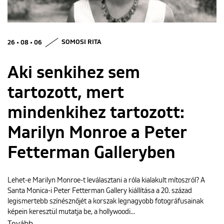
ENGLISH
26 • 08 • 06
SOMOSI RITA
Aki senkihez sem
tartozott, mert
mindenkihez tartozott:
Marilyn Monroe a Peter
Fetterman Galleryben
Lehet-e Marilyn Monroe-t leválasztani a róla kialakult mítoszról? A
Santa Monica-i Peter Fetterman Gallery kiállítása a 20. század
legismertebb színésznőjét a korszak legnagyobb fotográfusainak
képein keresztül mutatja be, a hollywoodi…
Tovább