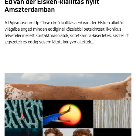
Ed van der Elsken-kiállítás nyílt
Amszterdamban
A Rijksmuseum Up Close című kiállítása Ed van der Elsken alkotói
világába enged minden eddiginél közelebbi betekintést: ikonikus
felvételei mellett kontaktmásolatok, sötétkamra-kísérletek, kézzel írt
jegyzetek és eddig sosem látott könyvmakettek…