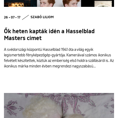
26 • 07 • 17
SZABÓ LILIOM
Ők heten kapták idén a Hasselblad
Masters címet
A svédországi központú Hasselblad 1941 óta a világ egyik
legismertebb fényképezőgép-gyártója. Kameráival számos ikonikus
felvételt készítettek, köztük az emberiség első holdra szállásáról is. Az
ikonikus márka minden évben megrendezi nagyszabású…