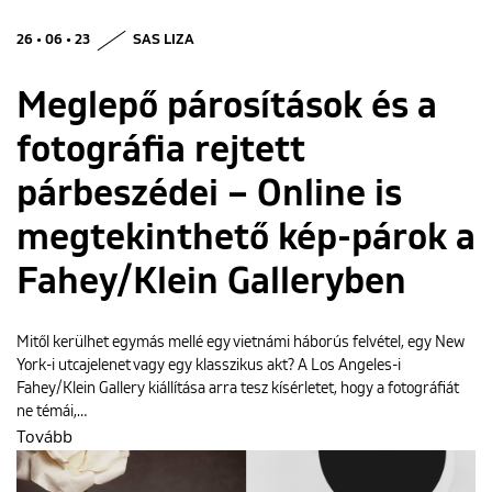
26 • 06 • 23
SAS LIZA
Meglepő párosítások és a
fotográfia rejtett
párbeszédei – Online is
megtekinthető kép-párok a
Fahey/Klein Galleryben
Mitől kerülhet egymás mellé egy vietnámi háborús felvétel, egy New
York-i utcajelenet vagy egy klasszikus akt? A Los Angeles-i
Fahey/Klein Gallery kiállítása arra tesz kísérletet, hogy a fotográfiát
ne témái,…
Tovább