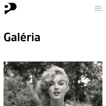
Hírek
Galéria
Galéria
Interjú
Esszé
Blog
Rólunk