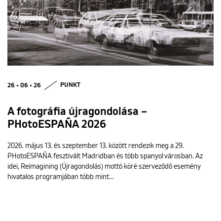
26 • 06 • 26
PUNKT
A fotográfia újragondolása –
PHotoESPAÑA 2026
2026. május 13. és szeptember 13. között rendezik meg a 29.
PHotoESPAÑA fesztivált Madridban és több spanyol városban. Az
idei, Reimagining (Újragondolás) mottó köré szerveződő esemény
hivatalos programjában több mint…