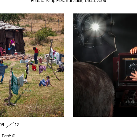
Fotó: © Papp Elek: Ruhabolt, Taxco, 2004
03
12
Fotó: ©