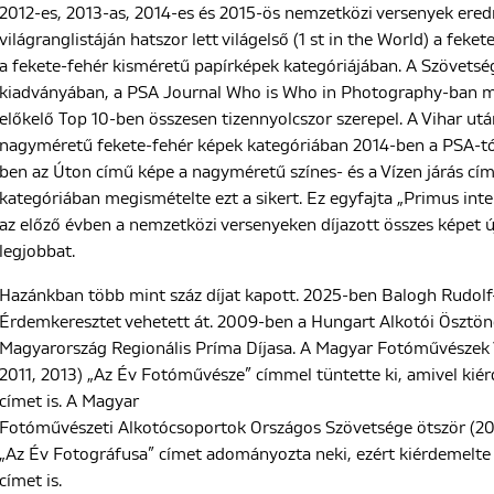
2012-es, 2013-as, 2014-es és 2015-ös nemzetközi versenyek ere
világranglistáján hatszor lett világelső (1 st in the World) a fe
a fekete-fehér kisméretű papírképek kategóriájában. A Szövets
kiadványában, a PSA Journal Who is Who in Photography-ban 
előkelő Top 10-ben összesen tizennyolcszor szerepel. A Vihar utá
nagyméretű fekete-fehér képek kategóriában 2014-ben a PSA-tól
ben az Úton című képe a nagyméretű színes- és a Vízen járás cí
kategóriában megismételte ezt a sikert. Ez egyfajta „Primus inter
az előző évben a nemzetközi versenyeken díjazott összes képet újbó
legjobbat.
Hazánkban több mint száz díjat kapott. 2025-ben Balogh Rudolf
Érdemkeresztet vehetett át. 2009-ben a Hungart Alkotói Ösztön
Magyarország Regionális Príma Díjasa. A Magyar Fotóművészek
2011, 2013) „Az Év Fotóművésze” címmel tüntette ki, amivel ki
címet is. A Magyar
Fotóművészeti Alkotócsoportok Országos Szövetsége ötször (20
„Az Év Fotográfusa” címet adományozta neki, ezért kiérdemel
címet is.