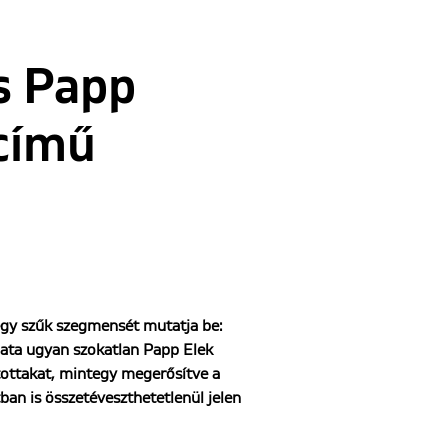
s Papp
 című
egy szűk szegmensét mutatja be:
lata ugyan szokatlan Papp Elek
tottakat, mintegy megerősítve a
ban is összetéveszthetetlenül jelen