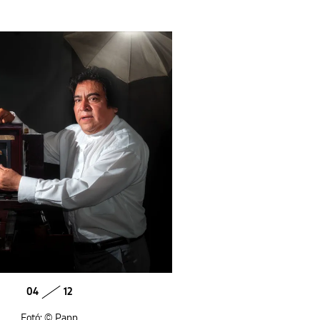
04
12
Fotó: © Papp