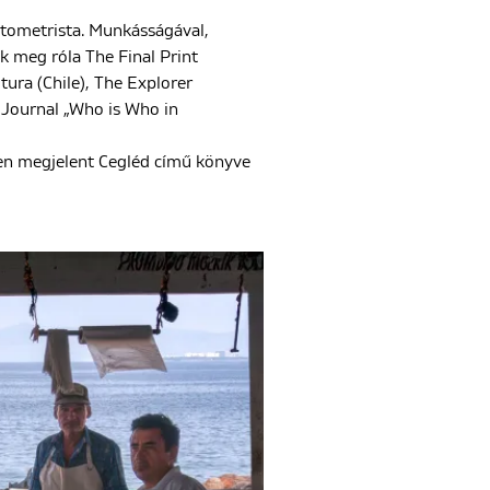
ptometrista. Munkásságával,
ek meg róla The Final Print
tura (Chile), The Explorer
 Journal „Who is Who in
en megjelent Cegléd című könyve