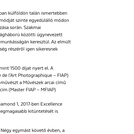
ban külföldön talán ismertebben
tmódját szinte egyedülálló módon
ozása során. Szakmai
ilágháború közötti úgynevezett
 munkásságán keresztül. Az elmúlt
ség részéről igen sikeresnek
nt 1500 díjat nyert el. A
 de l’Art Photographique – FIAP)
tóművészt a Művészek arcai című
 cím (Master FIAP – MFIAP)
iamond 1, 2017-ben Excellence
legmagasabb kitüntetését is
. Négy egymást követő évben, a