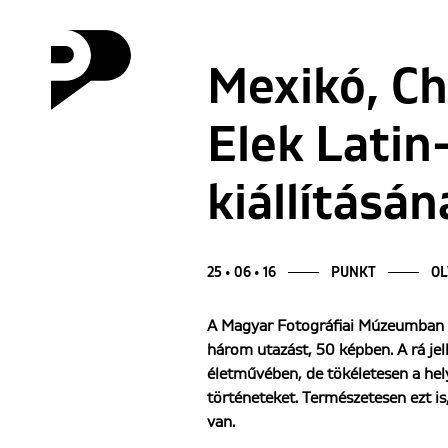
Mexikó, Ch
Elek Latin
kiállításá
25 • 06 • 16
PUNKT
OL
A Magyar Fotográfiai Múzeumban 20
három utazást, 50 képben. A rá je
életművében, de tökéletesen a hel
történeteket. Természetesen ezt is
van.