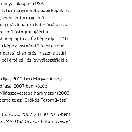
dményei alapján a PSA
kete-fehér nagyméretű papírképek és
ég évenként megjelenő
még másik három kategóriában az
n című fotográfiájáért a
 megkapta az Év képe díjat. 2017-
mű képe a kisméretű fekete-fehér
 pares” elismerés, hiszen a zsűri
l értékeli, és így választják ki a
-díjat, 2019-ben Magyar Arany
díjasa, 2007-ben Közép-
 Világszövetsége háromszor (2009,
érdemelte az „Örökös Fotóművész”
05, 2006, 2007, 2011 és 2015-ben)
te a „MAFOSZ Örökös Fotóművésze”