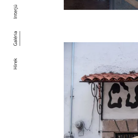
Interjú
Galéria
Hírek