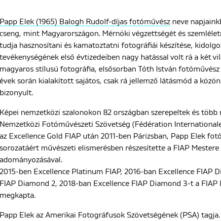
Papp Elek (1965) Balogh Rudolf-díjas fotóművész
neve napjaink
cseng, mint Magyarországon. Mérnöki végzettségét és szemléle
tudja hasznosítani és kamatoztatni fotográfiái készítése, kidolg
tevékenységének első évtizedeiben nagy hatással volt rá a két v
magyaros stílusú fotográfia, elsősorban Tóth István fotóművész
évek során kialakított sajátos, csak rá jellemző látásmód a közön
bizonyult.
Képei nemzetközi szalonokon 82 országban szerepeltek és több mi
Nemzetközi Fotóművészeti Szövetség (Fédération Internationale
az Excellence Gold FIAP után 2011-ben Párizsban, Papp Elek fo
sorozatáért művészeti elismerésben részesítette a FIAP Mestere
adományozásával.
2015-ben Excellence Platinum FIAP, 2016-ban Excellence FIAP D
FIAP Diamond 2, 2018-ban Excellence FIAP Diamond 3-t a FIAP 
megkapta.
Papp Elek az Amerikai Fotográfusok Szövetségének (PSA) tagja