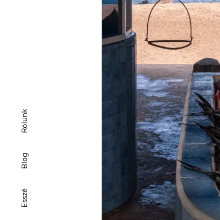
Rólunk
Blog
Esszé