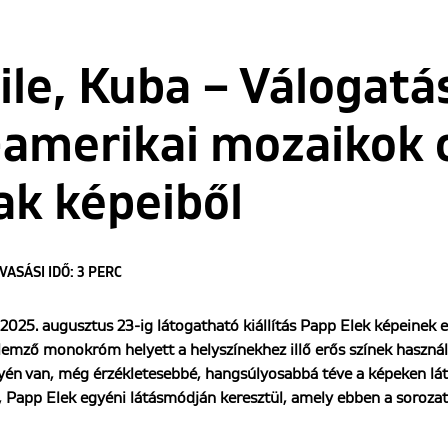
ile, Kuba – Válogatá
-amerikai mozaikok
nak képeiből
VASÁSI IDŐ: 3 PERC
25. augusztus 23-ig látogatható kiállítás Papp Elek képeinek 
llemző monokróm helyett a helyszínekhez illő erős színek haszná
yén van, még érzékletesebbé, hangsúlyosabbá téve a képeken lá
, Papp Elek egyéni látásmódján keresztül, amely ebben a sorozat