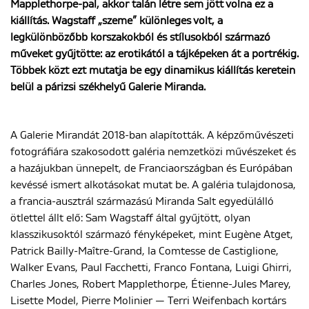
Mapplethorpe-pal, akkor talán létre sem jött volna ez a
kiállítás. Wagstaff „szeme” különleges volt, a
legkülönbözőbb korszakokból és stílusokból származó
ENGLISH
műveket gyűjtötte: az erotikától a tájképeken át a portrékig.
Többek közt ezt mutatja be egy dinamikus kiállítás keretein
belül a párizsi székhelyű Galerie Miranda.
A Galerie Mirandát 2018-ban alapították. A képzőművészeti
fotográfiára szakosodott galéria nemzetközi művészeket és
a hazájukban ünnepelt, de Franciaországban és Európában
kevéssé ismert alkotásokat mutat be. A galéria tulajdonosa,
a francia-ausztrál származású Miranda Salt egyedülálló
ötlettel állt elő: Sam Wagstaff által gyűjtött, olyan
klasszikusoktól származó fényképeket, mint Eugène Atget,
Patrick Bailly-Maître-Grand, la Comtesse de Castiglione,
Walker Evans, Paul Facchetti, Franco Fontana, Luigi Ghirri,
Charles Jones, Robert Mapplethorpe, Étienne-Jules Marey,
Lisette Model, Pierre Molinier — Terri Weifenbach kortárs