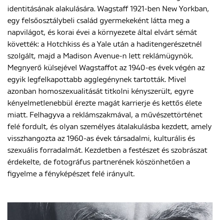
identitásának alakulására. Wagstaff 1921-ben New Yorkban,
egy felsőosztálybeli család gyermekeként látta meg a
napvilágot, és korai évei a környezete által elvárt sémát
követték: a Hotchkiss és a Yale után a haditengerészetnél
szolgált, majd a Madison Avenue-n lett reklámügynök.
Megnyerő külsejével Wagstaffot az 1940-es évek végén az
egyik legfelkapottabb agglegénynek tartották. Mivel
azonban homoszexualitását titkolni kényszerült, egyre
kényelmetlenebbül érezte magát karrierje és kettős élete
miatt. Felhagyva a reklámszakmával, a művészettörténet
felé fordult, és olyan személyes átalakulásba kezdett, amely
visszhangozta az 1960-as évek társadalmi, kulturális és
szexuális forradalmát. Kezdetben a festészet és szobrászat
érdekelte, de fotográfus partnerének köszönhetően a
figyelme a fényképészet felé irányult.