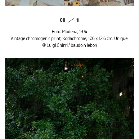
08
11
Fotó: Modena, 1974
Vintage chromogenic print, Kodachrome, 17.6 x 12.6 cm. Unique.
@ Luigi Ghirri / baudoin lebon