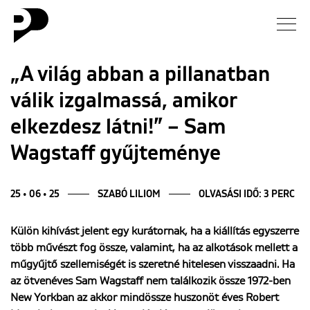
Hírek
„A világ abban a pillanatban
válik izgalmassá, amikor
Galéria
elkezdesz látni!” – Sam
Interjú
Wagstaff gyűjteménye
Esszé
25 • 06 • 25
SZABÓ LILIOM
OLVASÁSI IDŐ: 3 PERC
Blog
Külön kihívást jelent egy kurátornak, ha a kiállítás egyszerre
több művészt fog össze, valamint, ha az alkotások mellett a
Rólunk
műgyűjtő szellemiségét is szeretné hitelesen visszaadni. Ha
az ötvenéves Sam Wagstaff nem találkozik össze 1972-ben
New Yorkban az akkor mindössze huszonöt éves Robert