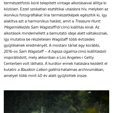
természetfotói köré telepített vintage alkotásaival állítja ki
közösen. Ezzel szokatlan esztétikai utazásra hív, melyben az
ikonikus fotográfiákat lírai természetképek egészítik ki, így
alakítva azt a harmonikus hatást, amit a
Treasure Hunt:
Megemlékezés Sam Wagstaffról
című kiállítás kínál. Az
alkotások mindemellett a bemutató ideje alatt váltakoznak,
így mutatva be részletesen Wagstaff több évtizedes
gyűjtésének eredményét. A mostani tárlat egy korábbi,
2016-os
Sam Wagstaff – A hajsza izgalma
című kiállításból
inspirálódott, mely akkoriban a Los Angeles-i Getty
Centerben volt látható. A kurátor ennek hatására kezdett el
kutatni
a Baudoin Lebon galéria
hatalmas archívumában,
amelyet több mint 40 év alatt gyűjtöttek össze.