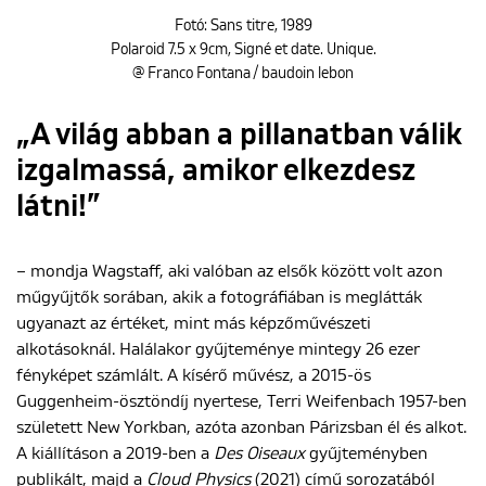
Fotó: Sans titre, 1989
Polaroid 7.5 x 9cm, Signé et date. Unique.
@ Franco Fontana / baudoin lebon
„A világ abban a pillanatban válik
izgalmassá, amikor elkezdesz
látni!”
– mondja Wagstaff, aki valóban az elsők között volt azon
műgyűjtők sorában, akik a fotográfiában is meglátták
ugyanazt az értéket, mint más képzőművészeti
alkotásoknál. Halálakor gyűjteménye mintegy 26 ezer
fényképet számlált. A kísérő művész, a 2015-ös
Guggenheim-ösztöndíj nyertese, Terri Weifenbach 1957-ben
született New Yorkban, azóta azonban Párizsban él és alkot.
A kiállításon a 2019-ben a
Des Oiseaux
gyűjteményben
publikált, majd a
Cloud Physics
(2021) című sorozatából