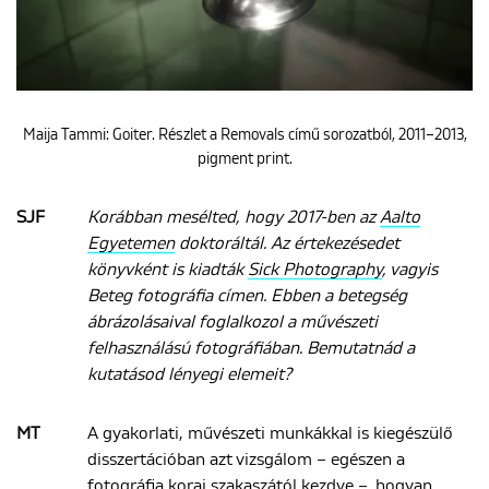
Maija Tammi: Goiter. Részlet a Removals című sorozatból, 2011–2013,
pigment print.
SJF
Korábban mesélted, hogy 2017-ben az
Aalto
Egyetemen
doktoráltál. Az értekezésedet
könyvként is kiadták
Sick Photography
, vagyis
Beteg fotográfia címen. Ebben a betegség
ábrázolásaival foglalkozol a művészeti
felhasználású fotográfiában. Bemutatnád a
kutatásod lényegi elemeit?
MT
A gyakorlati, művészeti munkákkal is kiegészülő
disszertációban azt vizsgálom – egészen a
fotográfia korai szakaszától kezdve –, hogyan