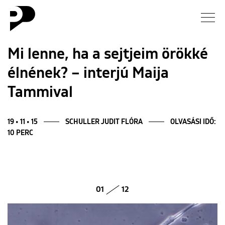
Hírek
Mi lenne, ha a sejtjeim örökké
élnének? – interjú Maija
Galéria
Tammival
Interjú
19 • 11 • 15
SCHULLER JUDIT FLÓRA
OLVASÁSI IDŐ:
Esszé
10 PERC
Blog
Rólunk
01
12