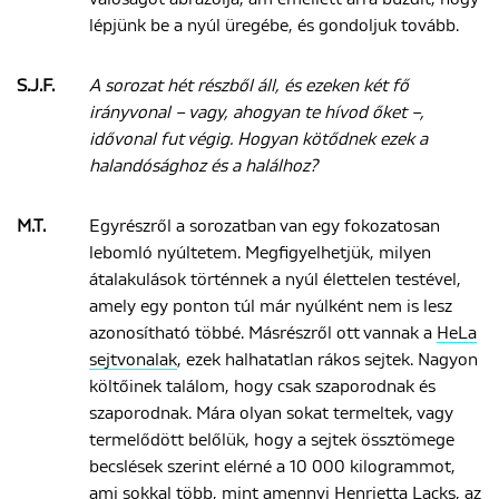
lépjünk be a nyúl üregébe, és gondoljuk tovább.
S.J.F.
A sorozat hét részből áll, és ezeken két fő
irányvonal – vagy, ahogyan te hívod őket –,
idővonal fut végig. Hogyan kötődnek ezek a
halandósághoz és a halálhoz?
M.T.
Egyrészről a sorozatban van egy fokozatosan
lebomló nyúltetem. Megfigyelhetjük, milyen
átalakulások történnek a nyúl élettelen testével,
amely egy ponton túl már nyúlként nem is lesz
azonosítható többé. Másrészről ott vannak a
HeLa
sejtvonalak
, ezek halhatatlan rákos sejtek. Nagyon
költőinek találom, hogy csak szaporodnak és
szaporodnak. Mára olyan sokat termeltek, vagy
termelődött belőlük, hogy a sejtek össztömege
becslések szerint elérné a 10 000 kilogrammot,
ami sokkal több, mint amennyi Henrietta Lacks, az