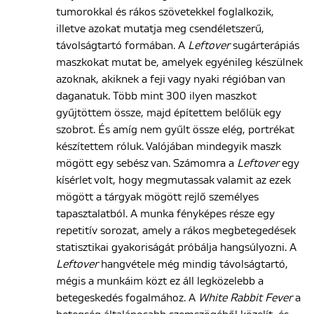
tumorokkal és rákos szövetekkel foglalkozik,
illetve azokat mutatja meg csendéletszerű,
távolságtartó formában. A
Leftover
sugárterápiás
maszkokat mutat be, amelyek egyénileg készülnek
azoknak, akiknek a feji vagy nyaki régióban van
daganatuk. Több mint 300 ilyen maszkot
gyűjtöttem össze, majd építettem belőlük egy
szobrot. És amíg nem gyűlt össze elég, portrékat
készítettem róluk. Valójában mindegyik maszk
mögött egy sebész van. Számomra a
Leftover
egy
kísérlet volt, hogy megmutassak valamit az ezek
mögött a tárgyak mögött rejlő személyes
tapasztalatból. A munka fényképes része egy
repetitív sorozat, amely a rákos megbetegedések
statisztikai gyakoriságát próbálja hangsúlyozni. A
Leftover
hangvétele még mindig távolságtartó,
mégis a munkáim közt ez áll legközelebb a
betegeskedés fogalmához. A
White Rabbit Fever
a