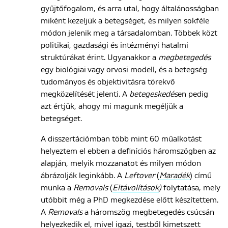
gyűjtőfogalom, és arra utal, hogy általánosságban
miként kezeljük a betegséget, és milyen sokféle
módon jelenik meg a társadalomban. Többek közt
politikai, gazdasági és intézményi hatalmi
struktúrákat érint. Ugyanakkor a
megbetegedés
egy biológiai vagy orvosi modell, és a betegség
tudományos és objektivitásra törekvő
megközelítését jelenti. A
betegeskedés
en pedig
azt értjük, ahogy mi magunk megéljük a
betegséget.
A disszertációmban több mint 60 műalkotást
helyeztem el ebben a definíciós háromszögben az
alapján, melyik mozzanatot és milyen módon
ábrázolják leginkább. A
Leftover
(
Maradék
) című
munka a
Removals
(
Eltávolítások
)
folytatása, mely
utóbbit még a PhD megkezdése előtt készítettem.
A
Removals
a háromszög megbetegedés csúcsán
helyezkedik el, mivel igazi, testből kimetszett