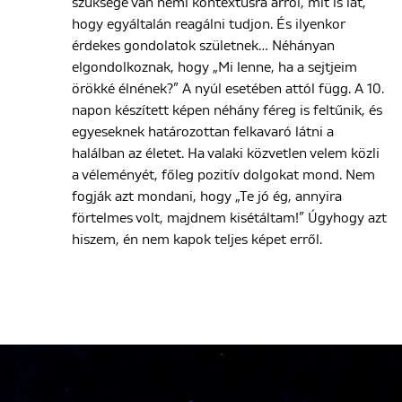
szüksége van némi kontextusra arról, mit is lát,
hogy egyáltalán reagálni tudjon. És ilyenkor
érdekes gondolatok születnek… Néhányan
elgondolkoznak, hogy „Mi lenne, ha a sejtjeim
örökké élnének?” A nyúl esetében attól függ. A 10.
napon készített képen néhány féreg is feltűnik, és
egyeseknek határozottan felkavaró látni a
halálban az életet. Ha valaki közvetlen velem közli
a véleményét, főleg pozitív dolgokat mond. Nem
fogják azt mondani, hogy „Te jó ég, annyira
förtelmes volt, majdnem kisétáltam!” Úgyhogy azt
hiszem, én nem kapok teljes képet erről.