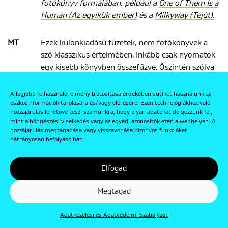
fotókönyv formájában, például a
One of Them Is a
Human (Az egyikük ember)
és a
Milkyway (Tejút).
MT
Ezek különkiadású füzetek, nem fotókönyvek a
szó klasszikus értelmében. Inkább csak nyomatok
egy kisebb könyvben összefűzve. Őszintén szólva
az első fotókönyvem, a
Leftover/Removals
elkészítése után nem akartam másik könyvet
A legjobb felhasználói élmény biztosítása érdekében sütiket használunk az
csinálni, olyan rettenetes élmény volt. De aztán
eszközinformációk tárolására és/vagy elérésére. Ezen technológiákhoz való
hozzájárulás lehetővé teszi számunkra, hogy olyan adatokat dolgozzunk fel,
találkoztam Alex Jutard-Verdonnal Kínában, aki a
mint a böngészési viselkedés vagy az egyedi azonosítók ezen a webhelyen. A
Bromide Books
kiadó tulajdonosa, és szeretett
hozzájárulás megtagadása vagy visszavonása bizonyos funkciókat
volna könyvet csinálni a
White Rabbit Fever
ből, és
hátrányosan befolyásolhat.
én beleegyeztem. És az
Immortal’s Birthday
projekt kapcsán most megint ott tartok, hogy
Elfogad
könyvet készítek, pedig eredetileg nem volt
tervben. De igazából most örülök ennek. Úgy
Megtagad
tűnik, nem tervezem, mégis folyton a
könyvkészítésnél kötök ki.
Adatkezelési és Adatvédelmi Szabályzat