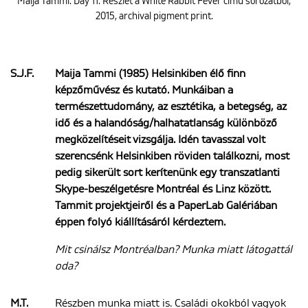
Maija Tammi: Day 11. Részlet a White Rabbit Fever című sorozatból,
2015, archival pigment print.
S.J.F.
Maija Tammi (1985) Helsinkiben élő finn
képzőművész és kutató. Munkáiban a
természettudomány, az esztétika, a betegség, az
idő és a halandóság/halhatatlanság különböző
megközelítéseit vizsgálja. Idén tavasszal volt
szerencsénk Helsinkiben röviden találkozni, most
pedig sikerült sort kerítenünk egy transzatlanti
Skype-beszélgetésre Montréal és Linz között.
Tammit projektjeiről és a PaperLab Galériában
éppen folyó kiállításáról kérdeztem.
Mit csinálsz Montréalban? Munka miatt látogattál
oda?
M.T.
Részben munka miatt is. Családi okokból vagyok