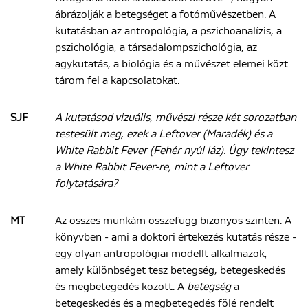
ábrázolják a betegséget a fotóművészetben. A
kutatásban az antropológia, a pszichoanalízis, a
pszichológia, a társadalompszichológia, az
agykutatás, a biológia és a művészet elemei közt
tárom fel a kapcsolatokat.
SJF
A kutatásod vizuális, művészi része két sorozatban
testesült meg, ezek a Leftover (Maradék) és a
White Rabbit Fever (Fehér nyúl láz). Úgy tekintesz
a White Rabbit Fever-re, mint a Leftover
folytatására?
MT
Az összes munkám összefügg bizonyos szinten. A
könyvben - ami a doktori értekezés kutatás része -
egy olyan antropológiai modellt alkalmazok,
amely különbséget tesz betegség, betegeskedés
és megbetegedés között. A
betegség
a
betegeskedés és a megbetegedés fölé rendelt