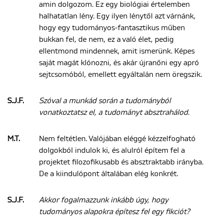
amin dolgozom. Ez egy biológiai értelemben
halhatatlan lény. Egy ilyen lénytől azt várnánk,
hogy egy tudományos-fantasztikus műben
bukkan fel, de nem, ez a való élet, pedig
ellentmond mindennek, amit ismerünk. Képes
saját magát klónozni, és akár újranőni egy apró
sejtcsomóból, emellett egyáltalán nem öregszik.
S.J.F.
Szóval a munkád során a tudományból
vonatkoztatsz el, a tudományt absztrahálod.
M.T.
Nem feltétlen. Valójában eléggé kézzelfogható
dolgokból indulok ki, és alulról építem fel a
projektet filozofikusabb és absztraktabb irányba.
De a kiindulópont általában elég konkrét.
S.J.F.
Akkor fogalmazzunk inkább úgy, hogy
tudományos alapokra építesz fel egy fikciót?