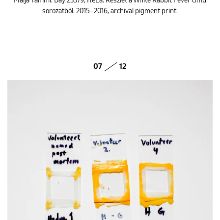
Maija Tammi: Day 23379, HeLa. Részlet a White Rabbit Fever című
sorozatból. 2015–2016, archival pigment print.
07
12