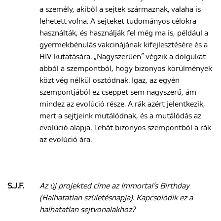
a személy, akiből a sejtek származnak, valaha is
lehetett volna. A sejteket tudományos célokra
használták, és használják fel még ma is, például a
gyermekbénulás vakcinájának kifejlesztésére és a
HIV kutatására. „Nagyszerűen” végzik a dolgukat
abból a szempontból, hogy bizonyos körülmények
közt vég nélkül osztódnak. Igaz, az egyén
szempontjából ez cseppet sem nagyszerű, ám
mindez az evolúció része. A rák azért jelentkezik,
mert a sejtjeink mutálódnak, és a mutálódás az
evolúció alapja. Tehát bizonyos szempontból a rák
az evolúció ára.
S.J.F.
Az új projekted címe az Immortal’s Birthday
(
Halhatatlan születésnapja
). Kapcsolódik ez a
halhatatlan sejtvonalakhoz?