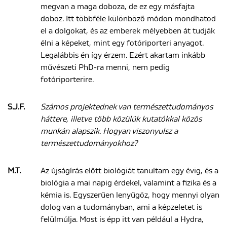
megvan a maga doboza, de ez egy másfajta
doboz. Itt többféle különböző módon mondhatod
el a dolgokat, és az emberek mélyebben át tudják
élni a képeket, mint egy fotóriporteri anyagot.
Legalábbis én így érzem. Ezért akartam inkább
művészeti PhD-ra menni, nem pedig
fotóriporterire.
S.J.F.
Számos projektednek van természettudományos
háttere, illetve több közülük kutatókkal közös
munkán alapszik. Hogyan viszonyulsz a
természettudományokhoz?
M.T.
Az újságírás előtt biológiát tanultam egy évig, és a
biológia a mai napig érdekel, valamint a fizika és a
kémia is. Egyszerűen lenyűgöz, hogy mennyi olyan
dolog van a tudományban, ami a képzeletet is
felülmúlja. Most is épp itt van például a Hydra,