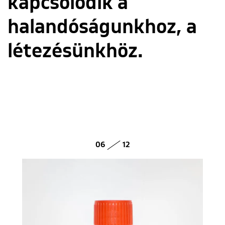
kapcsolódik a
halandóságunkhoz, a
létezésünkhöz.
06
12