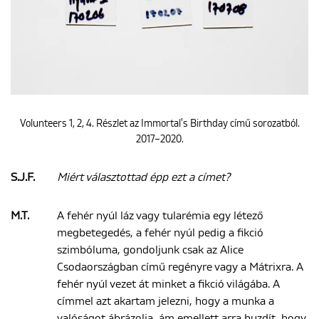
Volunteers 1, 2, 4. Részlet az Immortal's Birthday című sorozatból.
2017–2020.
S.J.F.
Miért választottad épp ezt a címet?
M.T.
A fehér nyúl láz vagy tularémia egy létező
megbetegedés, a fehér nyúl pedig a fikció
szimbóluma, gondoljunk csak az Alice
Csodaországban című regényre vagy a Mátrixra. A
fehér nyúl vezet át minket a fikció világába. A
címmel azt akartam jelezni, hogy a munka a
valóságot ábrázolja, ám emellett arra buzdít, hogy