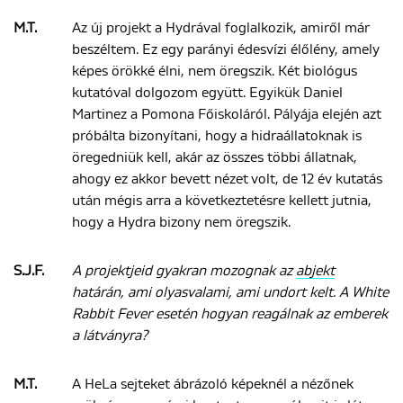
M.T.
Az új projekt a Hydrával foglalkozik, amiről már
beszéltem. Ez egy parányi édesvízi élőlény, amely
képes örökké élni, nem öregszik. Két biológus
kutatóval dolgozom együtt. Egyikük Daniel
Martinez a Pomona Főiskoláról. Pályája elején azt
próbálta bizonyítani, hogy a hidraállatoknak is
öregedniük kell, akár az összes többi állatnak,
ahogy ez akkor bevett nézet volt, de 12 év kutatás
után mégis arra a következtetésre kellett jutnia,
hogy a Hydra bizony nem öregszik.
S.J.F.
A projektjeid gyakran mozognak az
abjekt
határán, ami olyasvalami, ami undort kelt. A White
Rabbit Fever esetén hogyan reagálnak az emberek
a látványra?
M.T.
A HeLa sejteket ábrázoló képeknél a nézőnek