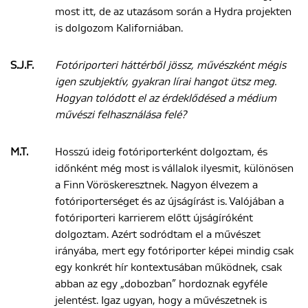
most itt, de az utazásom során a Hydra projekten
is dolgozom Kaliforniában.
S.J.F.
Fotóriporteri háttérből jössz, művészként mégis
igen szubjektív, gyakran lírai hangot ütsz meg.
Hogyan tolódott el az érdeklődésed a médium
művészi felhasználása felé?
M.T.
Hosszú ideig fotóriporterként dolgoztam, és
időnként még most is vállalok ilyesmit, különösen
a Finn Vöröskeresztnek. Nagyon élvezem a
fotóriporterséget és az újságírást is. Valójában a
fotóriporteri karrierem előtt újságíróként
dolgoztam. Azért sodródtam el a művészet
irányába, mert egy fotóriporter képei mindig csak
egy konkrét hír kontextusában működnek, csak
abban az egy „dobozban” hordoznak egyféle
jelentést. Igaz ugyan, hogy a művészetnek is