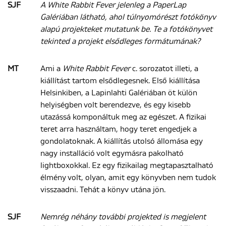
SJF
A White Rabbit Fever jelenleg a PaperLap
Galériában látható, ahol túlnyomórészt fotókönyv
alapú projekteket mutatunk be. Te a fotókönyvet
tekinted a projekt elsődleges formátumának?
MT
Ami a
White Rabbit Fever
c. sorozatot illeti, a
kiállítást tartom elsődlegesnek. Első kiállítása
Helsinkiben, a Lapinlahti Galériában öt külön
helyiségben volt berendezve, és egy kisebb
utazássá komponáltuk meg az egészet. A fizikai
teret arra használtam, hogy teret engedjek a
gondolatoknak. A kiállítás utolsó állomása egy
nagy installáció volt egymásra pakolható
lightboxokkal. Ez egy fizikailag megtapasztalható
élmény volt, olyan, amit egy könyvben nem tudok
visszaadni. Tehát a könyv utána jön.
SJF
Nemrég néhány további projekted is megjelent