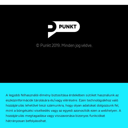
© Punkt 2019. Minden jog védve.
Rólunk
A legjobb felhasználói élmény biztosítása érdekében sütiket használunk az
Kapcsolat
eszközinformációk tárolására és/vagy elérésére. Ezen technológiákhoz való
hozzájárulás lehetővé teszi számunkra, hogy olyan adatokat dolgozzunk fel,
Adatkezelési és Adatvédelmi Szabályzat
mint a böngészési viselkedés vagy az egyedi azonosítók ezen a webhelyen. A
hozzájárulás megtagadása vagy visszavonása bizonyos funkciókat
hátrányosan befolyásolhat.