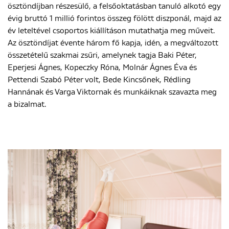
ösztöndíjban részesülő, a felsőoktatásban tanuló alkotó egy
évig bruttó 1 millió forintos összeg fölött diszponál, majd az
év leteltével csoportos kiállításon mutathatja meg műveit.
ENGLISH
Az ösztöndíjat évente három fő kapja, idén, a megváltozott
összetételű szakmai zsűri, amelynek tagja Baki Péter,
Eperjesi Ágnes, Kopeczky Róna, Molnár Ágnes Éva és
Pettendi Szabó Péter volt, Bede Kincsőnek, Rédling
Hannának és Varga Viktornak és munkáiknak szavazta meg
a bizalmat.