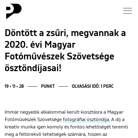
Hírek
Döntött a zsűri, megvannak a
2020. évi Magyar
Galéria
Fotóművészek Szövetsége
Interjú
ösztöndíjasai!
Esszé
19 • 11 • 28
PUNKT
OLVASÁSI IDŐ: 1 PERC
Blog
Immár negyedik alkalommal került kiosztásra a Magyar
Rólunk
Fotóművészek Szövetsége
fotográfiai ösztöndíja.
A díj a
kreatív munka igen komoly és fontos lehetőségét teremti
meg a feltörekvő tehetségek számára, hiszen az