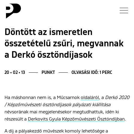
Hírek
Döntött az ismeretlen
összetételű zsűri, megvannak
Galéria
a Derkó ösztöndíjasok
Interjú
20 • 02 • 13
PUNKT
OLVASÁSI IDŐ: 1 PERC
Esszé
Blog
Ha máshonnan nem is, a Műcsarnok
oldaláról
, a
Derkó 2020
/ Képzőművészeti ösztöndíjasok pályázati kiállítása
Rólunk
névsorának mai megjelenésekor megtudhattuk, idén ki
részesült a
Derkovits Gyula Képzőművészeti Ösztöndíjban
.
A díj a pályakezdő művészek komoly lehetősége a