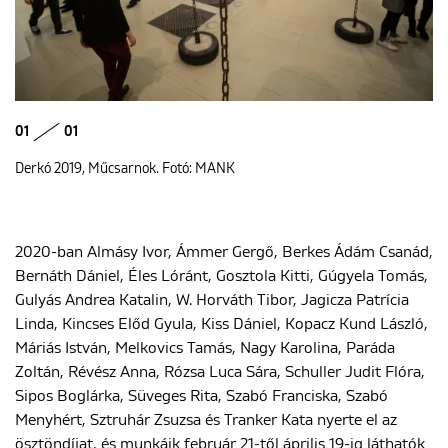
01
01
Derkó 2019, Műcsarnok. Fotó: MANK
2020-ban Almásy Ivor, Ámmer Gergő, Berkes Ádám Csanád,
Bernáth Dániel, Éles Lóránt, Gosztola Kitti, Gúgyela Tomás,
Gulyás Andrea Katalin, W. Horváth Tibor, Jagicza Patrícia
Linda, Kincses Előd Gyula, Kiss Dániel, Kopacz Kund László,
Máriás István, Melkovics Tamás, Nagy Karolina, Paráda
Zoltán, Révész Anna, Rózsa Luca Sára, Schuller Judit Flóra,
Sipos Boglárka, Süveges Rita, Szabó Franciska, Szabó
Menyhért, Sztruhár Zsuzsa és Tranker Kata nyerte el az
ösztöndíjat, és munkáik február 21-től április 19-ig láthatók