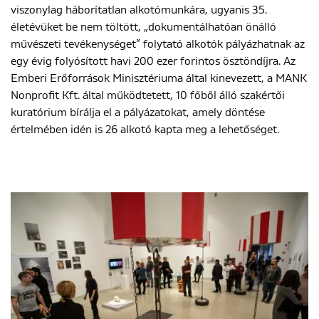
viszonylag háborítatlan alkotómunkára, ugyanis 35.
életévüket be nem töltött, „dokumentálhatóan önálló
művészeti tevékenységet” folytató alkotók pályázhatnak az
ENGLISH
egy évig folyósított havi 200 ezer forintos ösztöndíjra. Az
Emberi Erőforrások Minisztériuma által kinevezett, a MANK
Nonprofit Kft. által működtetett, 10 főből álló szakértői
kuratórium bírálja el a pályázatokat, amely döntése
értelmében idén is 26 alkotó kapta meg a lehetőséget.