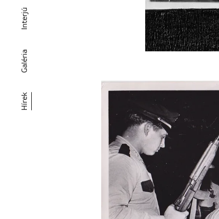
Interjú
Galéria
Hírek