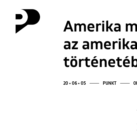
Amerika m
az amerika
történetéb
20 • 06 • 05
PUNKT
O