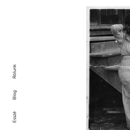
Rólunk
Blog
Esszé