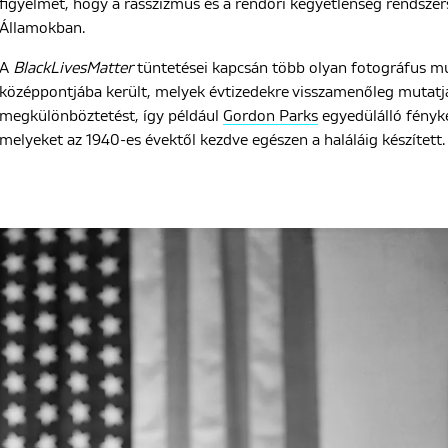
figyelmet, hogy a rasszizmus és a rendőri kegyetlenség rendsze
Államokban.
A
BlackLivesMatter
tüntetései kapcsán több olyan fotográfus mun
középpontjába került, melyek évtizedekre visszamenőleg mutatjá
megkülönböztetést, így például
Gordon Parks
egyedülálló fényké
melyeket az 1940-es évektől kezdve egészen a haláláig készített.