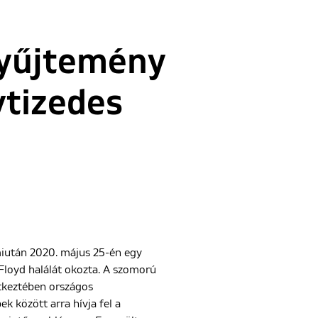
gyűjtemény
vtizedes
miután 2020. május 25-én egy
 Floyd halálát okozta. A szomorú
etkeztében országos
k között arra hívja fel a