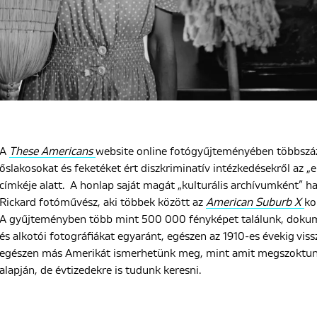
A
These Americans
website online fotógyűjteményében többszáz 
őslakosokat és feketéket ért diszkriminatív intézkedésekről az „
címkéje alatt. A honlap saját magát „kulturális archívumként” 
Rickard fotóművész, aki többek között az
American Suburb X
ko
A gyűjteményben több mint 500 000 fényképet találunk, dokume
és alkotói fotográfiákat egyaránt, egészen az 1910-es évekig vi
egészen más Amerikát ismerhetünk meg, mint amit megszoktunk
alapján, de évtizedekre is tudunk keresni.