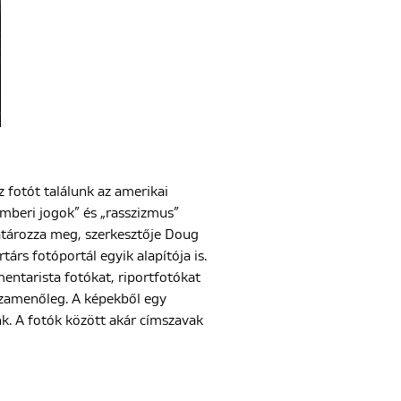
fotót találunk az amerikai
emberi jogok” és „rasszizmus”
határozza meg, szerkesztője Doug
rtárs fotóportál egyik alapítója is.
ntarista fotókat, riportfotókat
sszamenőleg. A képekből egy
. A fotók között akár címszavak