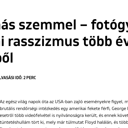
ás szemmel – fotó
i rasszizmus több é
ől
LVASÁSI IDŐ: 2 PERC
Az egész világ napok óta az USA-ban zajló eseményekre figyel, 
brutális rendőrségi intézkedés egy amerikai fekete férfi, George
esetről több videófelvétel is nyilvánoságra került, és ennek köv
tüntetéshullám tört ki, mely már túlmutat Floyd halálán, és többe