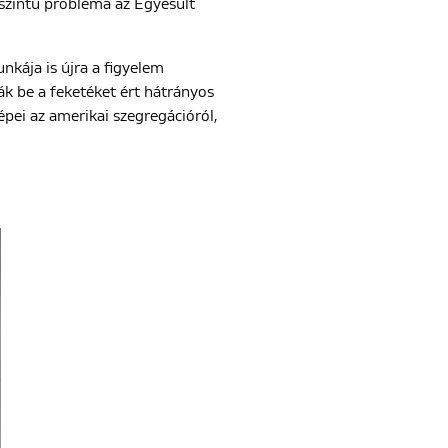
rszintű probléma az Egyesült
kája is újra a figyelem
k be a feketéket ért hátrányos
pei az amerikai szegregációról,