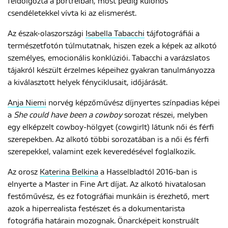
feldolgozta a portréiban, most pedig különös
csendéletekkel vívta ki az elismerést.
Az észak-olaszországi
Isabella Tabacchi
tájfotográfiái a
természetfotón túlmutatnak, hiszen ezek a képek az alkotó
személyes, emocionális konklúziói. Tabacchi a varázslatos
tájakról készült érzelmes képeihez gyakran tanulmányozza
a kiválasztott helyek fényciklusait, időjárását.
Anja Niemi
norvég képzőművész díjnyertes színpadias képei
a
She could have been a cowboy
sorozat részei, melyben
egy elképzelt cowboy-hölgyet (cowgirlt) látunk női és férfi
szerepekben. Az alkotó többi sorozatában is a női és férfi
szerepekkel, valamint ezek keveredésével foglalkozik.
Az orosz
Katerina Belkina
a Hasselbladtól 2016-ban is
elnyerte a Master in Fine Art díjat. Az alkotó hivatalosan
festőművész, és ez fotográfiai munkáin is érezhető, mert
azok a hiperrealista festészet és a dokumentarista
fotográfia határain mozognak. Önarcképeit konstruált