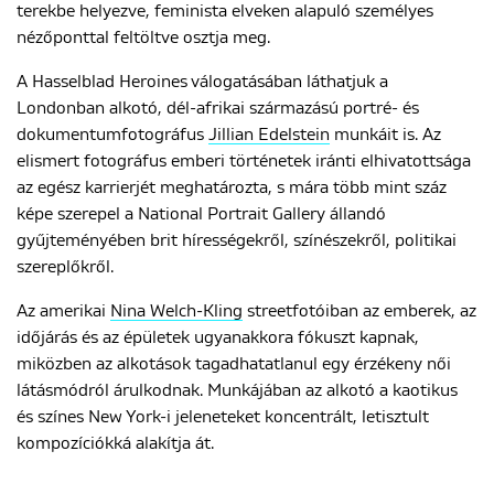
terekbe helyezve, feminista elveken alapuló személyes
nézőponttal feltöltve osztja meg.
A Hasselblad Heroines válogatásában láthatjuk a
Londonban alkotó, dél-afrikai származású portré- és
dokumentumfotográfus
Jillian Edelstein
munkáit is. Az
elismert fotográfus emberi történetek iránti elhivatottsága
az egész karrierjét meghatározta, s mára több mint száz
képe szerepel a National Portrait Gallery állandó
gyűjteményében brit hírességekről, színészekről, politikai
szereplőkről.
Az amerikai
Nina Welch-Kling
streetfotóiban az emberek, az
időjárás és az épületek ugyanakkora fókuszt kapnak,
miközben az alkotások tagadhatatlanul egy érzékeny női
látásmódról árulkodnak. Munkájában az alkotó a kaotikus
és színes New York-i jeleneteket koncentrált, letisztult
kompozíciókká alakítja át.