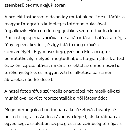
szembesültek munkájuk során.
A
projekt Instagram oldalán
így mutatják be Borsi Flórát: „a
ENGLISH
magyar fotográfus különleges fotómanipulációval
foglalkozik. Flóra eredetileg grafikus szeretett volna lenni,
Photoshop specializációval, de a bátorítások hatására mégis
fényképezni kezdett, és így találta meg művészi
szenvedélyét.” Egy másik
bejegyzésben
Flóra maga is
bemutatkozik, melyből megtudhatjuk, hogyan játszik a test
és az én kapcsolatával, miként reflektál az emberi psziché
törékenységére, és hogyan veti fel alkotásaiban a női
ábrázolásmód kérdéseit.
A hazai fotográfus szürreális önarcképei hét másik alkotó
munkájával együtt reprezentálják a női látásmódot.
Megismerhetjük a Londonban alkotó szlovák beauty- és
portréfotográfus
Andrea Zvadova
képeit, aki korábban az
egyediség, a szokatlan szépség és a sokszínűség témáját is