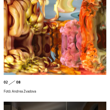
02
08
Fotó: Andrea Zvadova