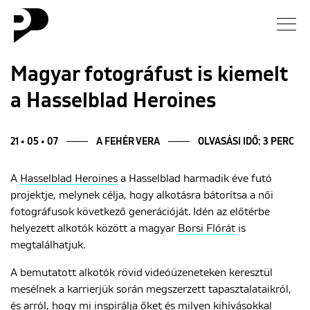
Hírek
Magyar fotográfust is kiemelt
a Hasselblad Heroines
Galéria
Interjú
21 • 05 • 07
A FEHÉR VERA
OLVASÁSI IDŐ: 3 PERC
A
Hasselblad Heroines
a Hasselblad harmadik éve futó
Esszé
projektje, melynek célja, hogy alkotásra bátorítsa a
női
fotográfusok
következő generációját. Idén az előtérbe
Blog
helyezett alkotók között a magyar
Borsi Flórát
is
megtalálhatjuk.
Rólunk
A bemutatott
alkotók
rövid videóüzeneteken keresztül
mesélnek a karrierjük során megszerzett tapasztalataikról,
és arról, hogy mi inspirálja őket és milyen kihívásokkal