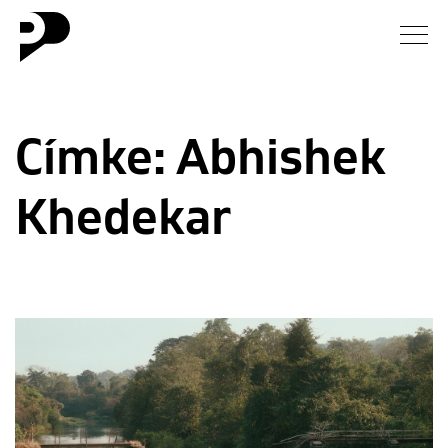
Hírek
Címke:
Abhishek
Galéria
Khedekar
Interjú
Esszé
Blog
Rólunk