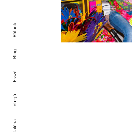
Rólunk
Blog
Esszé
Interjú
Galéria