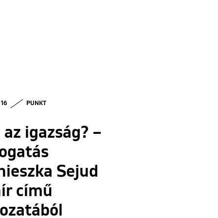
 16
PUNKT
 az igazság? –
logatás
nieszka Sejud
ír című
ozatából