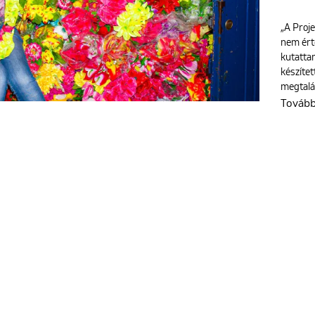
„A Proje
nem ért
kutattam
készíte
megtalá
Továb