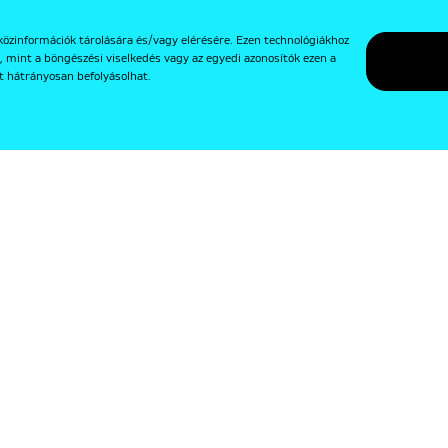
közinformációk tárolására és/vagy elérésére. Ezen technológiákhoz
, mint a böngészési viselkedés vagy az egyedi azonosítók ezen a
t hátrányosan befolyásolhat.