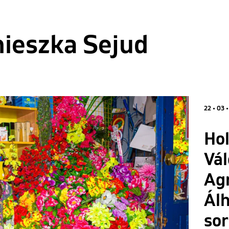
ieszka Sejud
22 • 03 •
Hol
Vá
Ag
Álh
sor