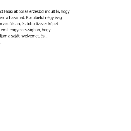
ct Hoax abból az érzésből indult ki, hogy
em a hazámat. Körülbelül négy évig
 vizuálisan, és több tízezer képet
ttem Lengyelországban, hogy
ljam a saját nyelvemet, és…
b