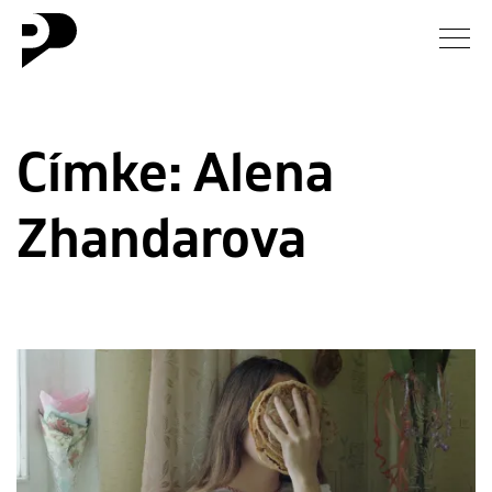
Hírek
Címke:
Alena
Galéria
Zhandarova
Interjú
Esszé
Blog
Rólunk