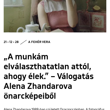
ENGLISH
21 • 12 • 28
A FEHÉR VERA
„A munkám
elválaszthatatlan attól,
ahogy élek.” – Válogatás
Alena Zhandarova
önarcképeiből
Alena Zhandarova 1988-ban született Oroszországban. A fotográfus