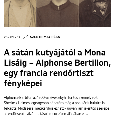
ENGLISH
23 • 09 • 17
SZENTIRMAY RÉKA
A sátán kutyájától a Mona
Lisáig – Alphonse Bertillon,
egy francia rendőrtiszt
fényképei
Alphonse Bertillon az 1900-as évek elején fontos személy volt,
Sherlock Holmes legnagyobb bánatára még a populáris kultúra is
felkapta. Módszerei megkérdőjelezhetők ugyan, ám jelentős szerepe
a rendőrségi nyilvántartások megreformálásában és…