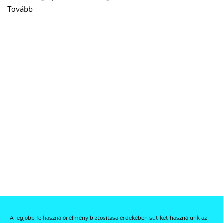
Tovább
A legjobb felhasználói élmény biztosítása érdekében sütiket használunk az