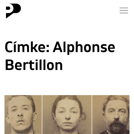
Hírek
Címke:
Alphonse
Galéria
Bertillon
Interjú
Esszé
Blog
Rólunk