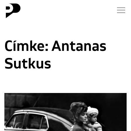
Hírek
Címke:
Antanas
Galéria
Sutkus
Interjú
Esszé
Blog
Rólunk