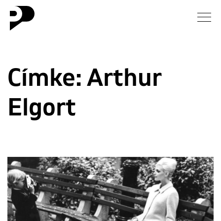
Hírek
Címke:
Arthur
Galéria
Elgort
Interjú
Esszé
Blog
Rólunk