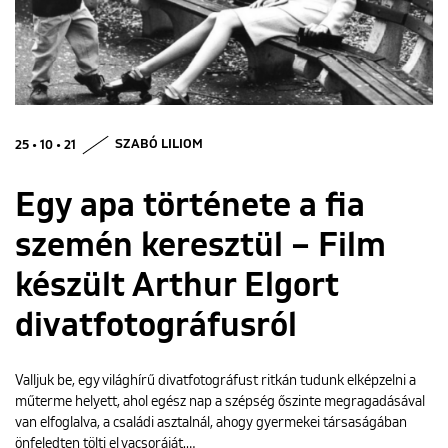
ENGLISH
25 • 10 • 21
SZABÓ LILIOM
Egy apa története a fia
szemén keresztül – Film
készült Arthur Elgort
divatfotográfusról
Valljuk be, egy világhírű divatfotográfust ritkán tudunk elképzelni a
műterme helyett, ahol egész nap a szépség őszinte megragadásával
van elfoglalva, a családi asztalnál, ahogy gyermekei társaságában
önfeledten tölti el vacsoráját.…