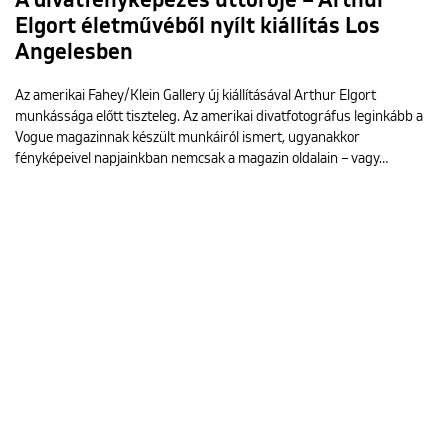
A divatfényképezés úttörője – Arthur
Elgort életművéből nyílt kiállítás Los
Angelesben
Az amerikai Fahey/Klein Gallery új kiállításával Arthur Elgort
munkássága előtt tiszteleg. Az amerikai divatfotográfus leginkább a
Vogue magazinnak készült munkáiról ismert, ugyanakkor
fényképeivel napjainkban nemcsak a magazin oldalain – vagy…