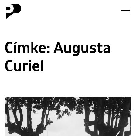
Hírek
Címke:
Augusta
Galéria
Curiel
Interjú
Esszé
Blog
Rólunk