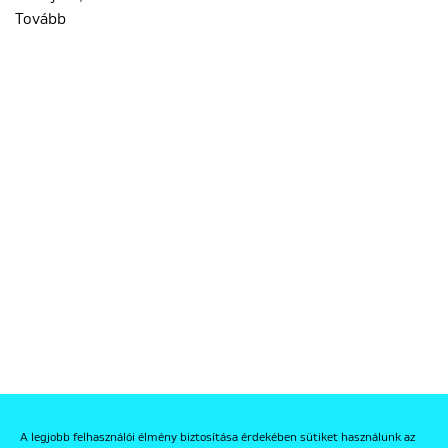
Tovább
A legjobb felhasználói élmény biztosítása érdekében sütiket használunk az