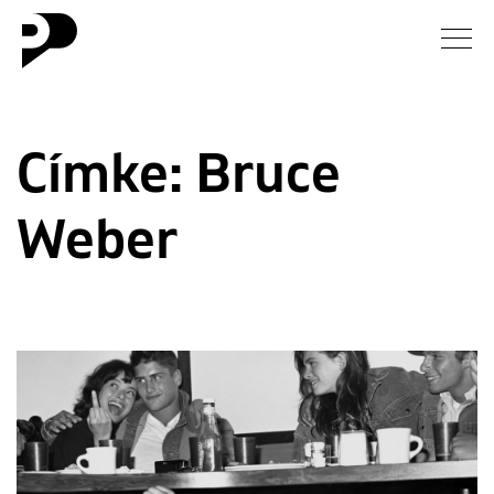
Hírek
Címke:
Bruce
Galéria
Weber
Interjú
Esszé
Blog
Rólunk