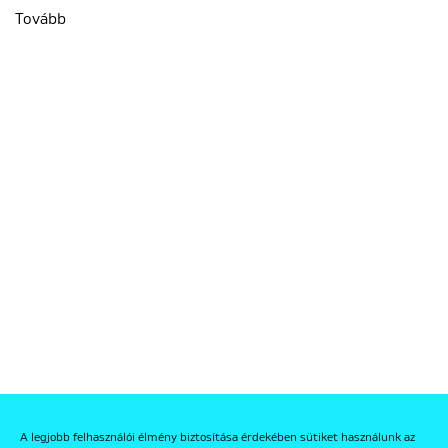
Tovább
A legjobb felhasználói élmény biztosítása érdekében sütiket használunk az