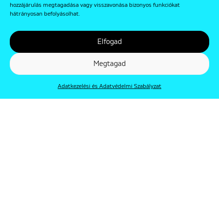
hozzájárulás megtagadása vagy visszavonása bizonyos funkciókat
hátrányosan befolyásolhat.
Elfogad
Megtagad
Adatkezelési és Adatvédelmi Szabályzat
© Punkt 2019. Minden jog védve.