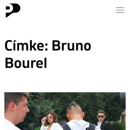
Hírek
Címke:
Bruno
Galéria
Bourel
Interjú
Esszé
Blog
Rólunk