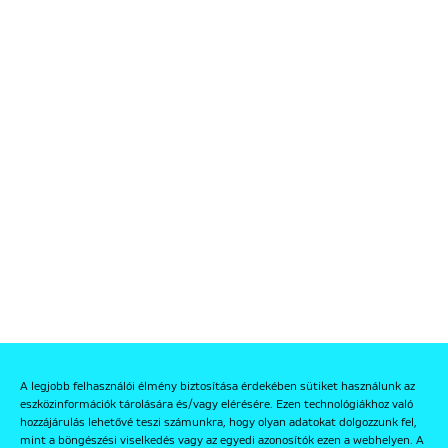
A legjobb felhasználói élmény biztosítása érdekében sütiket használunk az
eszközinformációk tárolására és/vagy elérésére. Ezen technológiákhoz való
hozzájárulás lehetővé teszi számunkra, hogy olyan adatokat dolgozzunk fel,
mint a böngészési viselkedés vagy az egyedi azonosítók ezen a webhelyen. A