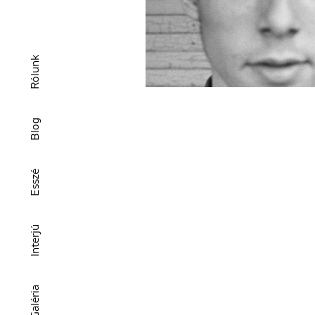
Rólunk
Blog
Esszé
Interjú
Galéria