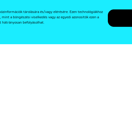
közinformációk tárolására és/vagy elérésére. Ezen technológiákhoz
, mint a böngészési viselkedés vagy az egyedi azonosítók ezen a
t hátrányosan befolyásolhat.