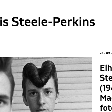
is Steele-Perkins
25 • 09 •
Elh
Ste
(19
Ma
fo