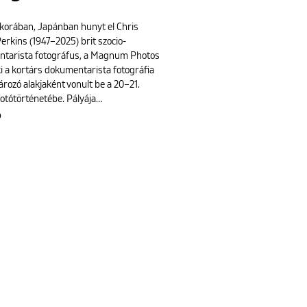
 korában, Japánban hunyt el Chris
erkins (1947–2025) brit szocio-
tarista fotográfus, a Magnum Photos
ki a kortárs dokumentarista fotográfia
rozó alakjaként vonult be a 20–21.
fotótörténetébe. Pályája…
b