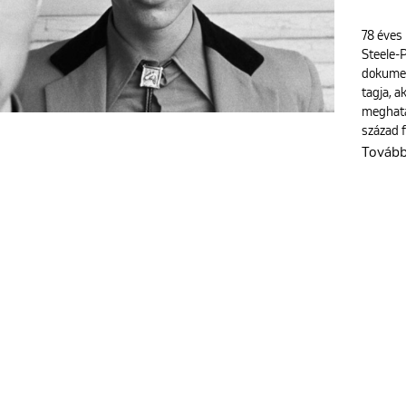
78 éves
Steele-P
dokumen
tagja, a
meghatá
század 
Továb