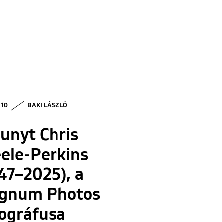
 10
BAKI LÁSZLÓ
unyt Chris
ele-Perkins
47–2025), a
gnum Photos
tográfusa