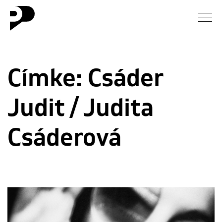
Hírek
Címke:
Csáder
Galéria
Judit / Judita
Interjú
Esszé
Csáderová
Blog
Rólunk