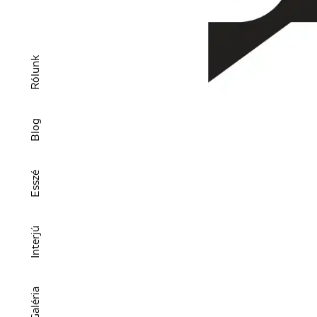
Rólunk
Blog
Esszé
Interjú
Galéria