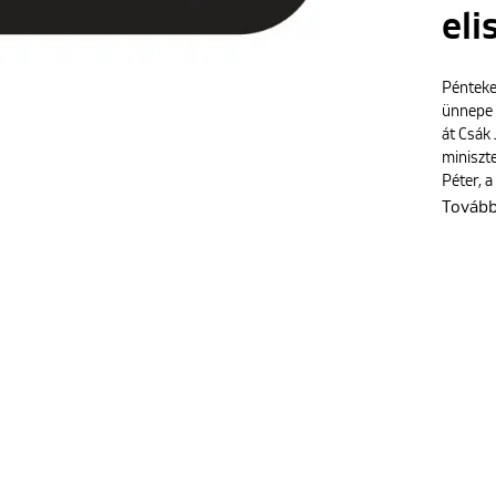
el
Pénteke
ünnepe 
át Csák 
miniszte
Péter, a
Továb