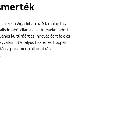
ismerték
n a Pesti Vigadóban az Államalapítás
alkalmából állami kitüntetéseket adott
János kultúráért és innovációért felelős
r, valamint Vitályos Eszter és Hoppál
 tárca parlamenti államtitkárai.
b