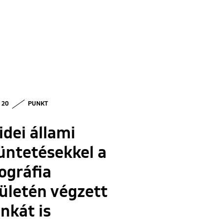
• 20
PUNKT
idei állami
üntetésekkel a
ográfia
ületén végzett
nkát is