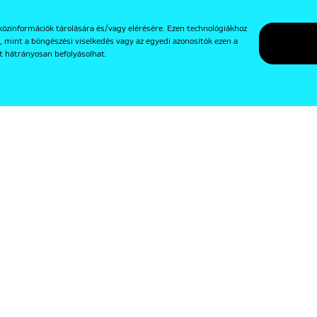
közinformációk tárolására és/vagy elérésére. Ezen technológiákhoz
, mint a böngészési viselkedés vagy az egyedi azonosítók ezen a
t hátrányosan befolyásolhat.