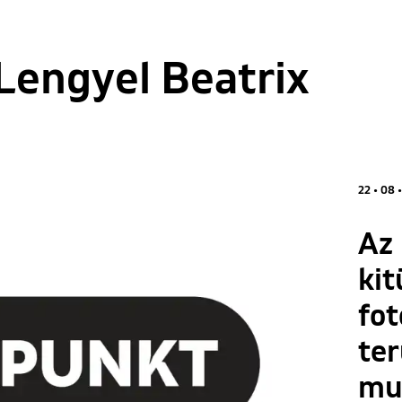
 Lengyel Beatrix
22 • 08 
Az 
kit
fot
ter
mu