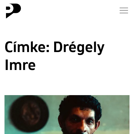
Hírek
Címke:
Drégely
Galéria
Imre
Interjú
Esszé
Blog
Rólunk