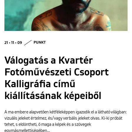
ENGLISH
21 • 11 • 09
PUNKT
Válogatás a Kvartér
Fotóművészeti Csoport
Kalligráfia című
kiállításának képeiből
A ma embere alapvetően kétféleképpen igazodik el a látható világban:
vizuális jeleket értelmez, és/vagy verbális jeleket olvas. Ki-ki próbát
tehet, s eldöntheti, ő maga a képek és a szövegek
egymásmellettiségében…