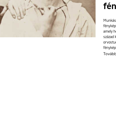
fé
Munkáss
fénykép
amely ho
század k
orvostu
fénykép
Továb