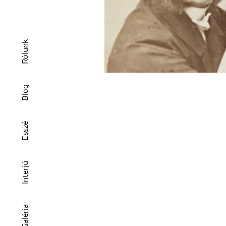
Rólunk
Blog
Esszé
Interjú
Galéria