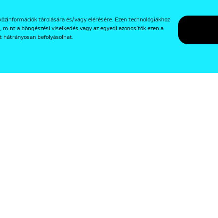
közinformációk tárolására és/vagy elérésére. Ezen technológiákhoz
, mint a böngészési viselkedés vagy az egyedi azonosítók ezen a
t hátrányosan befolyásolhat.