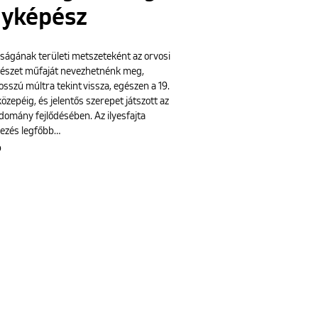
nyképész
ágának területi metszeteként az orvosi
észet műfaját nevezhetnénk meg,
sszú múltra tekint vissza, egészen a 19.
özepéig, és jelentős szerepet játszott az
domány fejlődésében. Az ilyesfajta
ezés legfőbb…
b