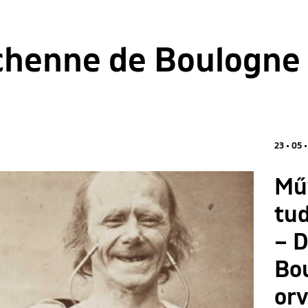
henne de Boulogne
23 • 05 •
Mű
tu
– 
Bou
orv