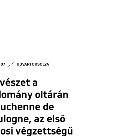
 07
UDVARI ORSOLYA
vészet a
domány oltárán
Duchenne de
logne, az első
osi végzettségű