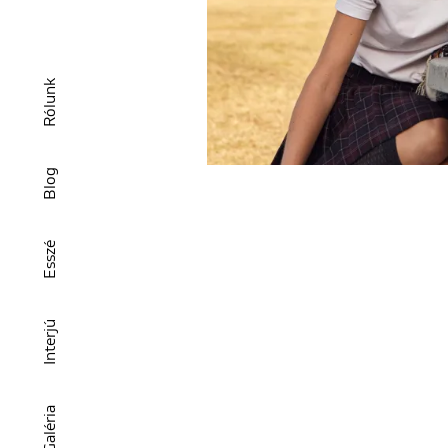
Rólunk
Blog
Esszé
Interjú
Galéria