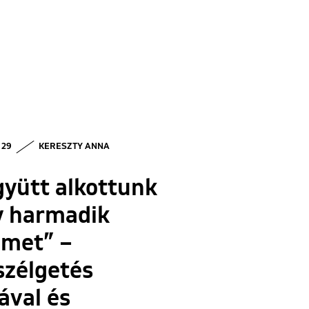
• 29
KERESZTY ANNA
yütt alkottunk
y harmadik
emet” –
szélgetés
ával és