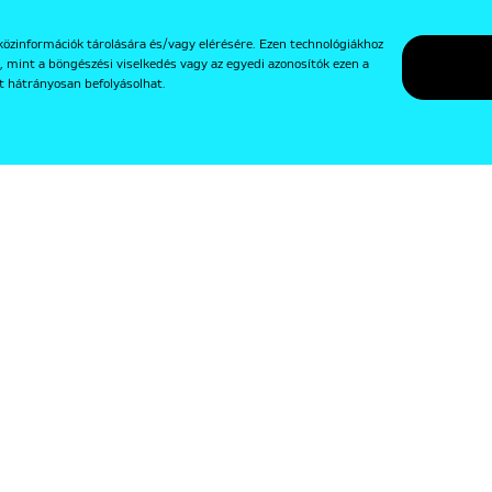
közinformációk tárolására és/vagy elérésére. Ezen technológiákhoz
, mint a böngészési viselkedés vagy az egyedi azonosítók ezen a
t hátrányosan befolyásolhat.