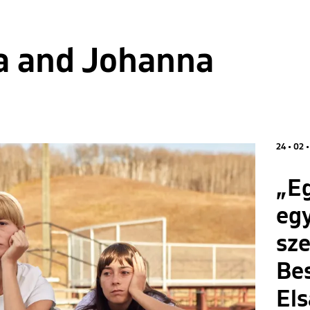
a and Johanna
24 • 02 
„Eg
eg
sz
Be
Els