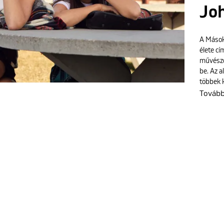
Jo
A Mások
élete cí
művészd
be. Az a
többek 
Továb