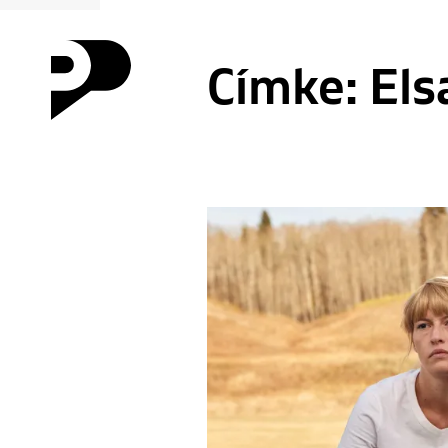
Címke:
Els