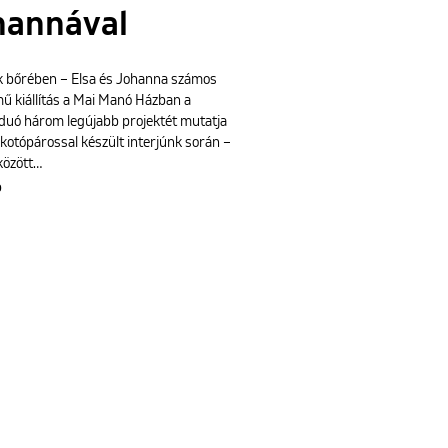
hannával
 bőrében – Elsa és Johanna számos
mű kiállítás a Mai Manó Házban a
uó három legújabb projektét mutatja
lkotópárossal készült interjúnk során –
között…
b