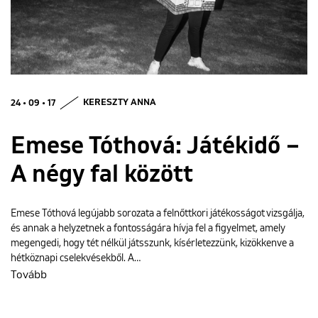
ENGLISH
24 • 09 • 17
KERESZTY ANNA
Emese Tóthová: Játékidő –
A négy fal között
Emese Tóthová legújabb sorozata a felnőttkori játékosságot vizsgálja,
és annak a helyzetnek a fontosságára hívja fel a figyelmet, amely
megengedi, hogy tét nélkül játsszunk, kísérletezzünk, kizökkenve a
hétköznapi cselekvésekből. A…
Tovább