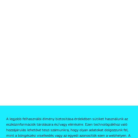
A legjobb felhasználói élmény biztosítása érdekében sütiket használunk az
eszközinformációk tárolására és/vagy elérésére. Ezen technológiákhoz való
hozzájárulás lehetővé teszi számunkra, hogy olyan adatokat dolgozzunk fel,
mint a böngészési viselkedés vagy az egyedi azonosítók ezen a webhelyen. A