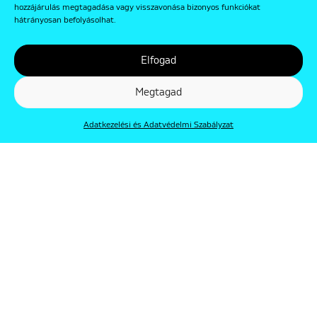
hozzájárulás megtagadása vagy visszavonása bizonyos funkciókat
hátrányosan befolyásolhat.
Elfogad
Megtagad
Adatkezelési és Adatvédelmi Szabályzat
© Punkt 2019. Minden jog védve.