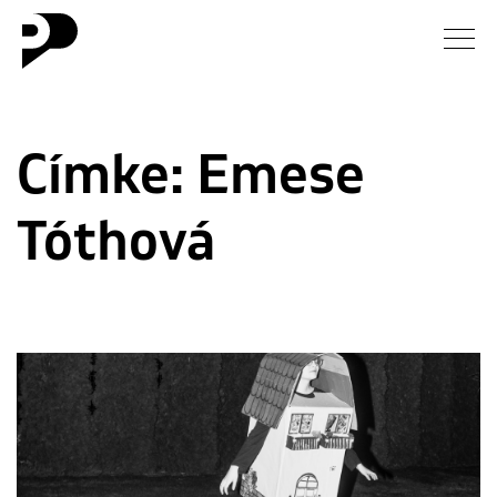
Hírek
Címke:
Emese
Galéria
Tóthová
Interjú
Esszé
Blog
Rólunk