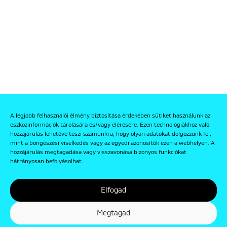
A legjobb felhasználói élmény biztosítása érdekében sütiket használunk az
eszközinformációk tárolására és/vagy elérésére. Ezen technológiákhoz való
hozzájárulás lehetővé teszi számunkra, hogy olyan adatokat dolgozzunk fel,
mint a böngészési viselkedés vagy az egyedi azonosítók ezen a webhelyen. A
hozzájárulás megtagadása vagy visszavonása bizonyos funkciókat
hátrányosan befolyásolhat.
Elfogad
Megtagad