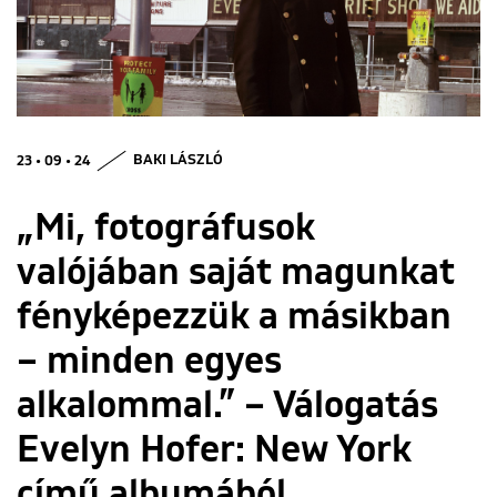
ENGLISH
23 • 09 • 24
BAKI LÁSZLÓ
„Mi, fotográfusok
valójában saját magunkat
fényképezzük a másikban
– minden egyes
alkalommal.” – Válogatás
Evelyn Hofer: New York
című albumából