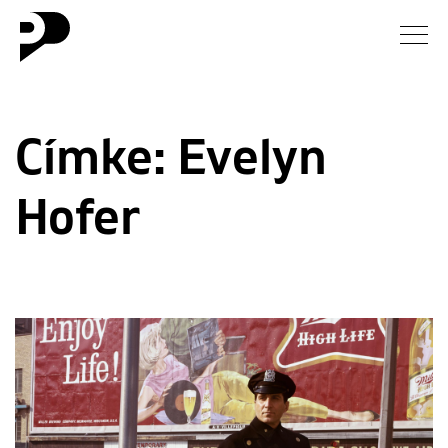
Hírek
Címke:
Evelyn
Galéria
Hofer
Interjú
Esszé
Blog
Rólunk