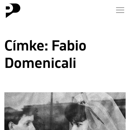
Hírek
Címke:
Fabio
Galéria
Domenicali
Interjú
Esszé
Blog
Rólunk