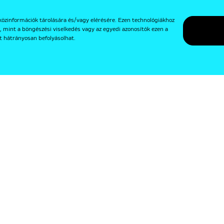
közinformációk tárolására és/vagy elérésére. Ezen technológiákhoz
, mint a böngészési viselkedés vagy az egyedi azonosítók ezen a
t hátrányosan befolyásolhat.