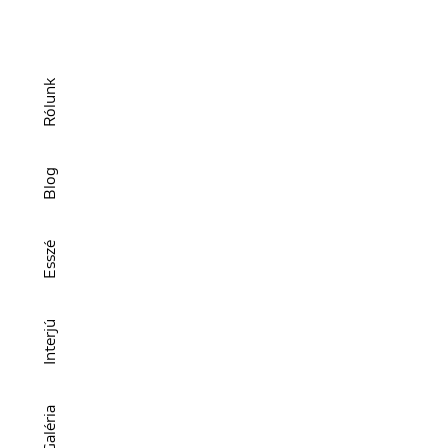
Rólunk
Blog
Esszé
Interjú
Galéria