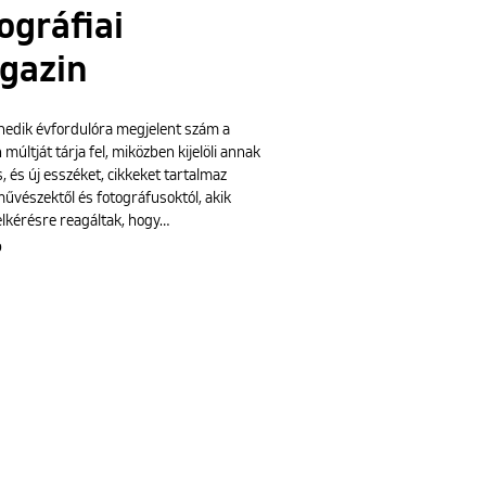
ográfiai
gazin
nedik évfordulóra megjelent szám a
múltját tárja fel, miközben kijelöli annak
is, és új esszéket, cikkeket tartalmaz
űvészektől és fotográfusoktól, akik
elkérésre reagáltak, hogy…
b