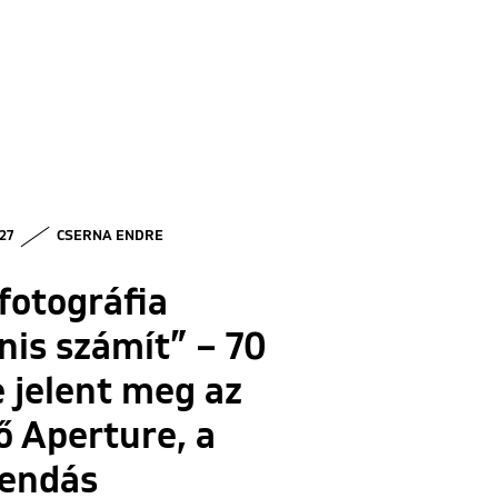
 27
CSERNA ENDRE
fotográfia
nis számít” – 70
 jelent meg az
ő Aperture, a
gendás