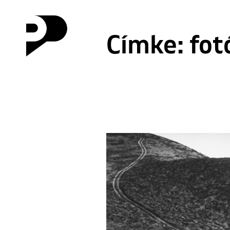
Címke:
fot