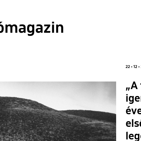
ómagazin
22 • 12 •
„A 
ige
éve
els
le