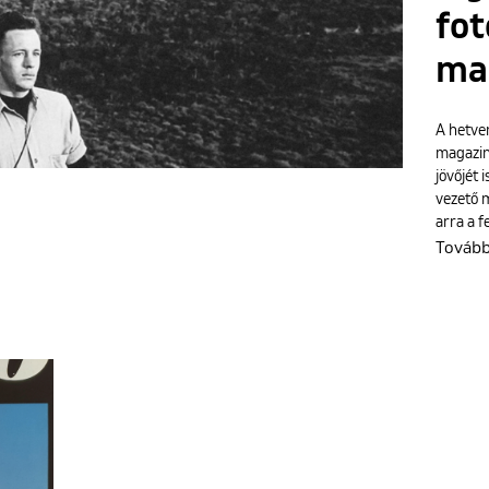
fot
ma
A hetve
magazin 
jövőjét 
vezető m
arra a f
Továb