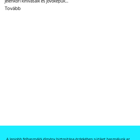
jelenkori kihívásaik és jövőképük…
Tovább
A legjobb felhasználói élmény biztosítása érdekében sütiket használunk az