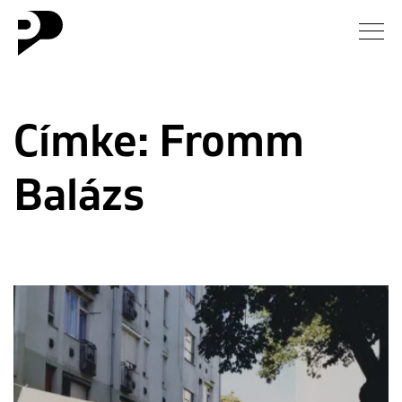
Hírek
Címke:
Fromm
Galéria
Balázs
Interjú
Esszé
Blog
Rólunk