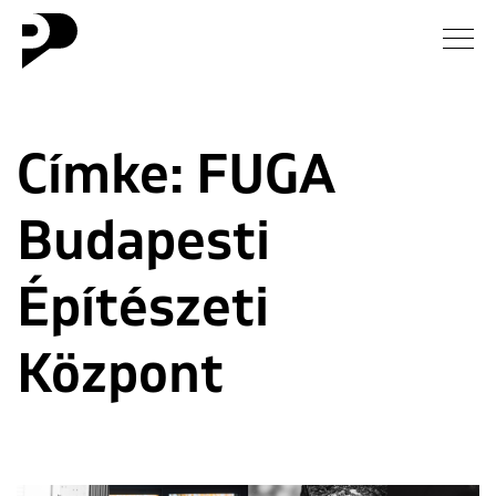
Hírek
Címke:
FUGA
Galéria
Budapesti
Interjú
Esszé
Építészeti
Blog
Központ
Rólunk