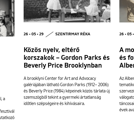
26 • 05 • 29
SZENTIRMAY RÉKA
26 • 05 
Közös nyelv, eltérő
A mo
korszakok – Gordon Parks és
és fo
Beverly Price Brooklynban
Albe
A brooklyni Center for Art and Advocacy
Az Albe
galériájában látható Gordon Parks (1912– 2006)
tematiku
és Beverly Price (1984) képeinek közös tárlata új
szervez
szemszögből tekint a gyermeki ártatlanság
válogato
, a
időtlen szépségeire és kihívásaira.
táncosai
évek ava
fesztivál
utatkozó