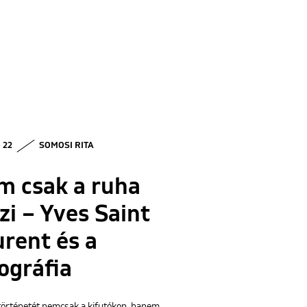
• 22
SOMOSI RITA
m csak a ruha
zi – Yves Saint
rent és a
ográfia