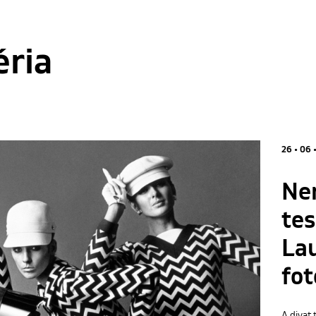
éria
26 • 06 
Ne
tes
Lau
fot