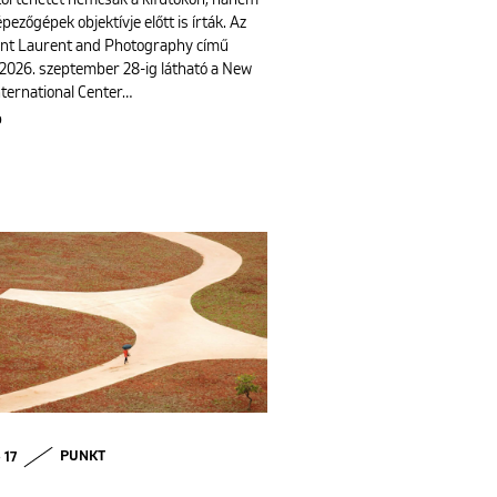
 történetét nemcsak a kifutókon, hanem
pezőgépek objektívje előtt is írták. Az
int Laurent and Photography című
s 2026. szeptember 28-ig látható a New
nternational Center…
b
 17
PUNKT