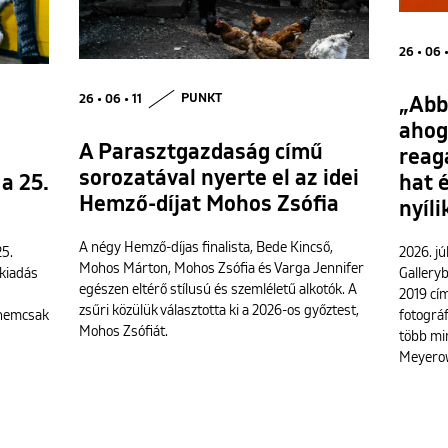
26 • 06 
26 • 06 • 11
PUNKT
„Abbó
ahog
A Parasztgazdaság című
reag
sorozatával nyerte el az idei
 a 25.
hat 
Hemző-díjat Mohos Zsófia
nyíli
A négy Hemző-díjas finalista, Bede Kincső,
25.
2026. jú
Mohos Márton, Mohos Zsófia és Varga Jennifer
 kiadás
Gallery
egészen eltérő stílusú és szemléletű alkotók. A
2019 cím
zsűri közülük választotta ki a 2026-os győztest,
 nemcsak
fotográf
Mohos Zsófiát.
több min
Meyero