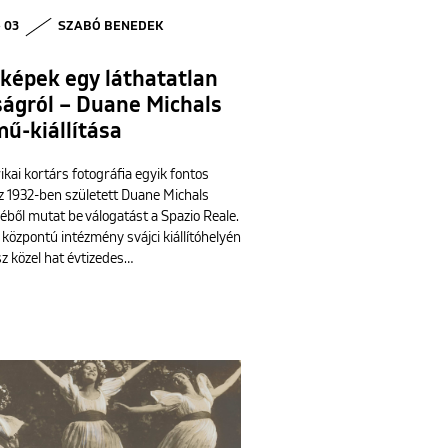
• 03
SZABÓ BENEDEK
képek egy láthatatlan
ságról – Duane Michals
mű-kiállítása
kai kortárs fotográfia egyik fontos
az 1932-ben született Duane Michals
ből mutat be válogatást a Spazio Reale.
 központú intézmény svájci kiállítóhelyén
z közel hat évtizedes…