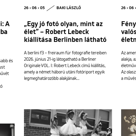
26 • 06 • 05
BAKI LÁSZLÓ
26 • 06 
i: A
„Egy jó fotó olyan, mint az
Fény
sba
élet” – Robert Lebeck
való
kiállítása Berlinben látható
élet
A berlini f3 – freiraum für fotografie tereiben
Az ameri
2026. június 21-ig látogatható a Berliner
alakja, 
sabb és
Originale VOL. I: Robert Lebeck című kiállítás,
életművé
ust
amely a német háború utáni fotóriport egyik
Az olasz
művét
legmeghatározóbb alakjának…
a művés
tó