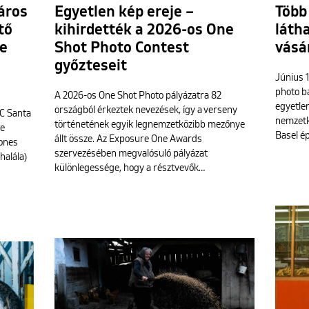
áros
Egyetlen kép ereje –
Több
tő
kihirdették a 2026-os One
látha
le
Shot Photo Contest
vásá
győzteseit
Június 1
photo ba
A 2026-os One Shot Photo pályázatra 82
egyetlen
országból érkeztek nevezések, így a verseny
UC Santa
nemzetk
történetének egyik legnemzetközibb mezőnye
te
Basel é
állt össze. Az Exposure One Awards
Jones
szervezésében megvalósuló pályázat
halála)
különlegessége, hogy a résztvevők…