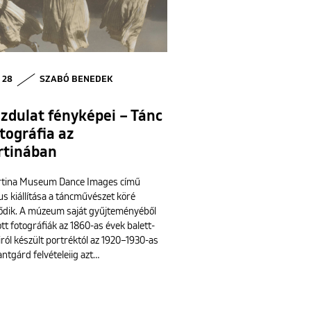
• 28
SZABÓ BENEDEK
zdulat fényképei – Tánc
tográfia az
rtinában
rtina Museum Dance Images című
s kiállítása a táncművészet köré
ődik. A múzeum saját gyűjteményéből
tt fotográfiák az 1860-as évek balett-
ról készült portréktól az 1920–1930-as
ntgárd felvételeiig azt…