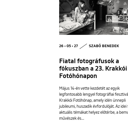
26 • 05 • 27
SZABÓ BENEDEK
Fiatal fotográfusok a
fókuszban a 23. Krakkói
Fotóhónapon
Május 14-én vette kezdetét az egyik
legfontosabb lengyel fotográfiai fesztivál
Krakkói Fotóhónap, amely idén ünnepli
jubileumi, huszadik évfordulóját. Az idei 
aktuális témákat helyez előtérbe, a bem
művészek és…