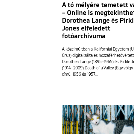
A tó mélyére temetett v
– Online is megtekinthe
Dorothea Lange és Pirk
Jones elfeledett
fotóarchívuma
A közelmúltban a Kaliforniai Egyetem (
Cruz) digitalizálta és hozzáférhetővé tet
Dorothea Lange (1895–1965) és Pirkle 
(1914–2009) Death of a Valley (Egy völgy 
című, 1956 és 1957…