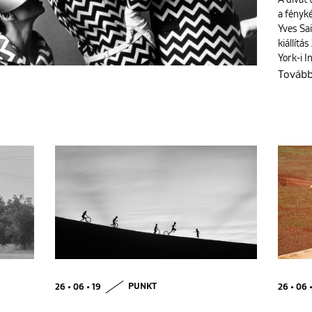
A divat
a fényké
Yves Sa
kiállítá
York-i I
Továb
26 • 06 • 19
PUNKT
26 • 06 •