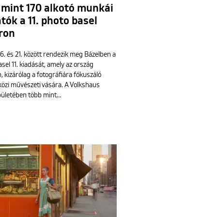
 mint 170 alkotó munkái
tók a 11. photo basel
ron
6. és 21. között rendezik meg Bázelben a
sel 11. kiadását, amely az ország
, kizárólag a fotográfiára fókuszáló
özi művészeti vására. A Volkshaus
pületében több mint…