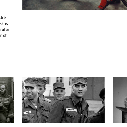
ndré
ái is
ráfiai
m of