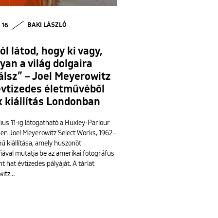
• 16
BAKI LÁSZLÓ
l látod, hogy ki vagy,
yan a világ dolgaira
álsz” – Joel Meyerowitz
évtizedes életművéből
k kiállítás Londonban
lius 11-ig látogatható a Huxley-Parlour
ben Joel Meyerowitz Select Works, 1962–
ű kiállítása, amely huszonöt
iával mutatja be az amerikai fotográfus
t hat évtizedes pályáját. A tárlat
witz…