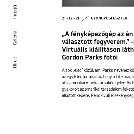
Interjú
21 • 12 • 21
GYÖNGYÖSI ESZTER
Galéria
„A fényképezőgép az én
választott fegyverem.” 
Virtuális kiállításon lát
Gordon Parks fotói
Hírek
A sok „első” közül, ami Parks nevéhez kö
az egyik legfontosabb, hogy a Life maga
afroamerikai munkatársaként jelentős 
gyakorolt az amerikai társadalom feketé
alkotott képére. Rendkívüli érzékenység