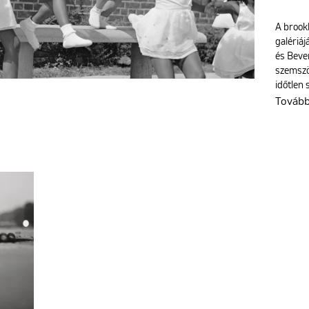
A brook
galériá
és Bever
szemszö
időtlen 
Továb