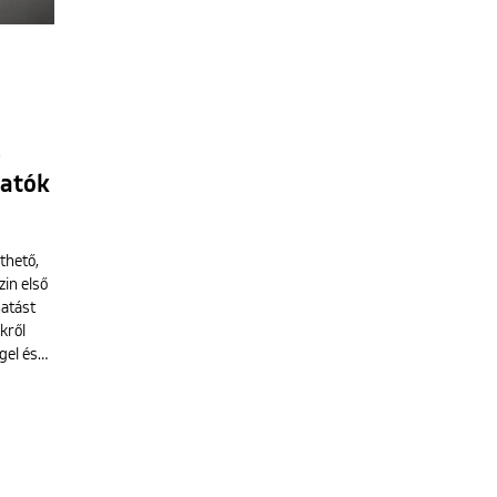
–
hatók
thető,
zin első
hatást
kről
gel és…