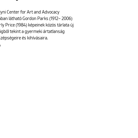
lyni Center for Art and Advocacy
jában látható Gordon Parks (1912– 2006)
ly Price (1984) képeinek közös tárlata új
gből tekint a gyermeki ártatlanság
szépségeire és kihívásaira.
b