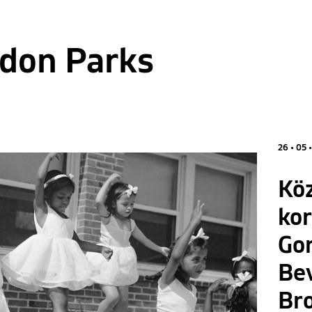
don Parks
26 • 05 
Köz
kor
Go
Bev
Br