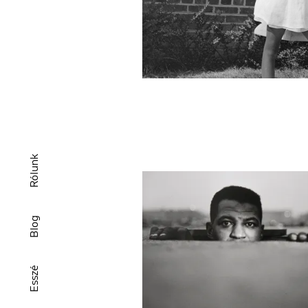
Rólunk
Blog
Esszé