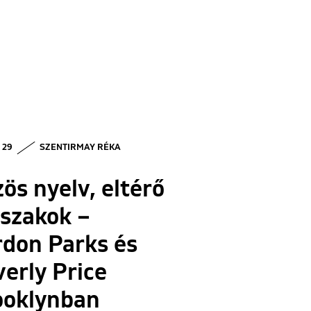
• 29
SZENTIRMAY RÉKA
ös nyelv, eltérő
szakok –
rdon Parks és
erly Price
ooklynban