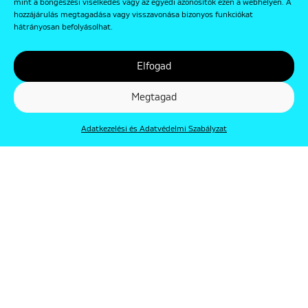
mint a böngészési viselkedés vagy az egyedi azonosítók ezen a webhelyen. A
hozzájárulás megtagadása vagy visszavonása bizonyos funkciókat
hátrányosan befolyásolhat.
Elfogad
Megtagad
Adatkezelési és Adatvédelmi Szabályzat
© Punkt 2019. Minden jog védve.