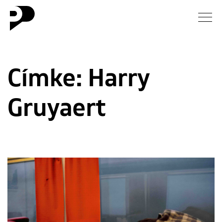
Hírek
Címke:
Harry
Galéria
Gruyaert
Interjú
Esszé
Blog
Rólunk