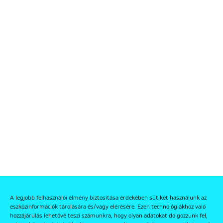
A legjobb felhasználói élmény biztosítása érdekében sütiket használunk az
eszközinformációk tárolására és/vagy elérésére. Ezen technológiákhoz való
hozzájárulás lehetővé teszi számunkra, hogy olyan adatokat dolgozzunk fel,