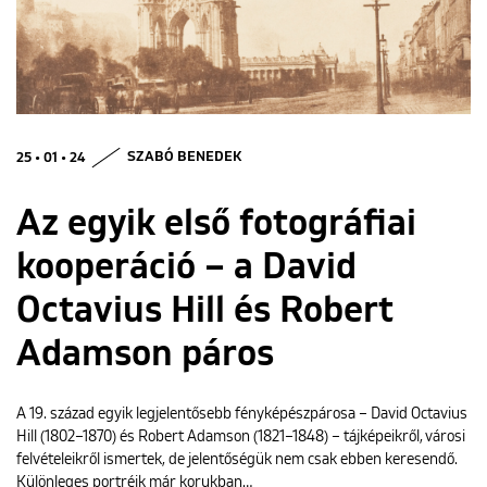
ENGLISH
25 • 01 • 24
SZABÓ BENEDEK
Az egyik első fotográfiai
kooperáció – a David
Octavius Hill és Robert
Adamson páros
A 19. század egyik legjelentősebb fényképészpárosa – David Octavius
Hill (1802–1870) és Robert Adamson (1821–1848) – tájképeikről, városi
felvételeikről ismertek, de jelentőségük nem csak ebben keresendő.
Különleges portréik már korukban…