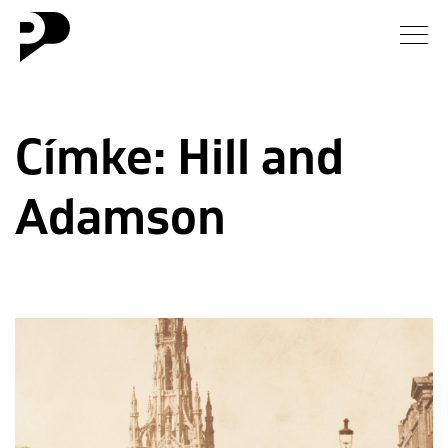
Hírek
Címke:
Hill and
Galéria
Adamson
Interjú
Esszé
Blog
Rólunk