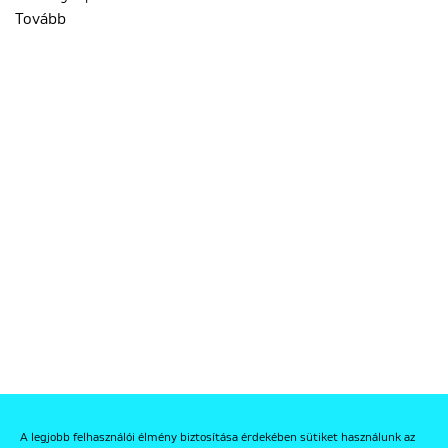
Tovább
A legjobb felhasználói élmény biztosítása érdekében sütiket használunk az