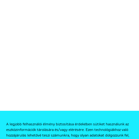
A legjobb felhasználói élmény biztosítása érdekében sütiket használunk az
eszközinformációk tárolására és/vagy elérésére. Ezen technológiákhoz való
hozzájárulás lehetővé teszi számunkra, hogy olyan adatokat dolgozzunk fel,