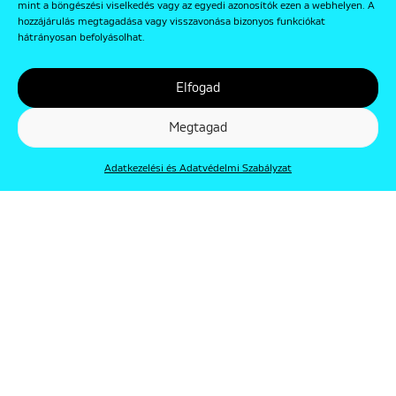
mint a böngészési viselkedés vagy az egyedi azonosítók ezen a webhelyen. A
hozzájárulás megtagadása vagy visszavonása bizonyos funkciókat
hátrányosan befolyásolhat.
Elfogad
Megtagad
Adatkezelési és Adatvédelmi Szabályzat
© Punkt 2019. Minden jog védve.