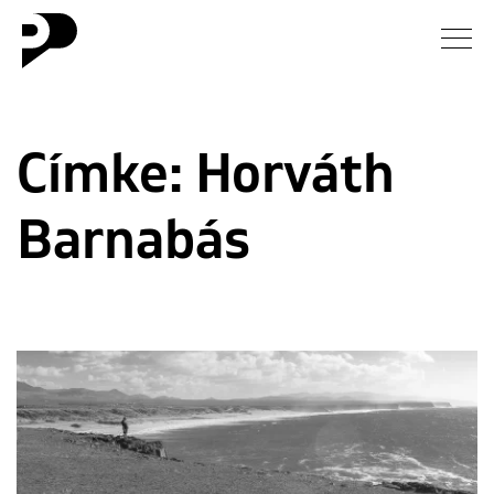
Hírek
Címke:
Horváth
Galéria
Barnabás
Interjú
Esszé
Blog
Rólunk