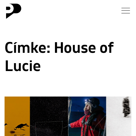
Hírek
Címke:
House of
Galéria
Lucie
Interjú
Esszé
Blog
Rólunk