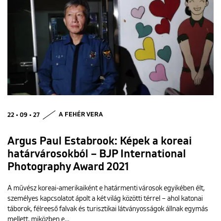
22 • 09 • 27
A FEHÉR VERA
Argus Paul Estabrook: Képek a koreai
határvárosokból – BJP International
Photography Award 2021
A művész koreai-amerikaiként e határmenti városok egyikében élt,
személyes kapcsolatot ápolt a két világ közötti térrel – ahol katonai
táborok, félreeső falvak és turisztikai látványosságok állnak egymás
mellett, miközben e…