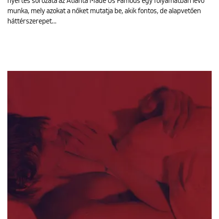
nyertes sorozata az Atlanta Made Us Famous egy folyamatban lévő
munka, mely azokat a nőket mutatja be, akik fontos, de alapvetően
háttérszerepet…