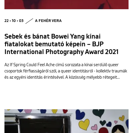
22 • 10 • 03
A FEHÉR VERA
Sebek és bánat Bowei Yang kínai
fiatalokat bemutató képein – BJP
International Photography Award 2021
Az If Spring Could Feel Ache című sorozata a kínai serdülő queer
csoportok férfiasságáról szól, a queer identitásról - kollektív traumák
és az egyéni identitás érintésével. A közösség mélyebb rétegeit…