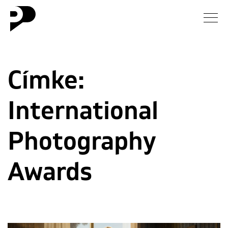
Hírek
Címke:
Galéria
International
Interjú
Esszé
Photography
Blog
Awards
Rólunk