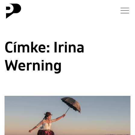
Hírek
Címke:
Irina
Galéria
Werning
Interjú
Esszé
Blog
Rólunk