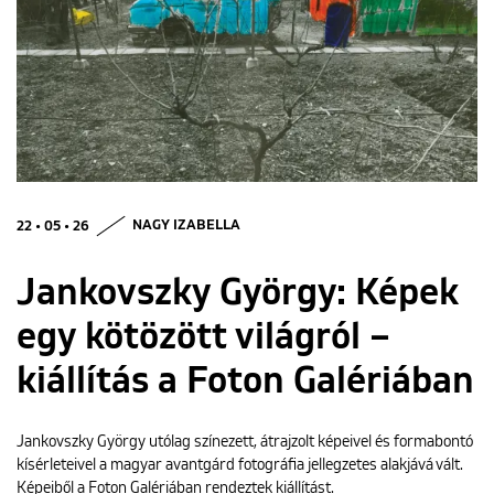
ENGLISH
22 • 05 • 26
NAGY IZABELLA
Jankovszky György: Képek
egy kötözött világról –
kiállítás a Foton Galériában
Jankovszky György utólag színezett, átrajzolt képeivel és formabontó
kísérleteivel a magyar avantgárd fotográfia jellegzetes alakjává vált.
Képeiből a Foton Galériában rendeztek kiállítást.