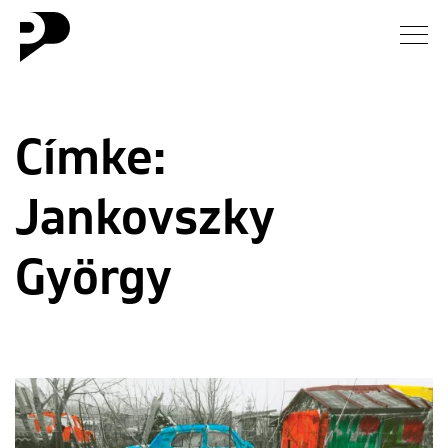
Hírek
Címke:
Galéria
Jankovszky
Interjú
Esszé
György
Blog
Rólunk