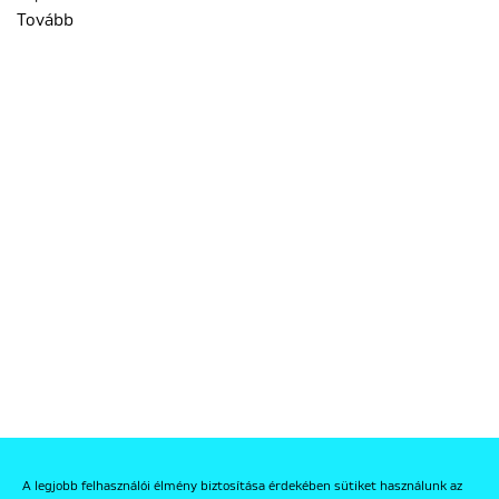
Tovább
A legjobb felhasználói élmény biztosítása érdekében sütiket használunk az