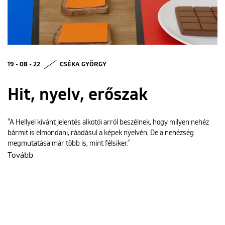
ENGLISH
19 • 08 • 22
CSÉKA GYÖRGY
Hit, nyelv, erőszak
"A Hellyel kívánt jelentés alkotói arról beszélnek, hogy milyen nehéz
bármit is elmondani, ráadásul a képek nyelvén. De a nehézség
megmutatása már több is, mint félsiker."
Tovább