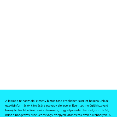
A legjobb felhasználói élmény biztosítása érdekében sütiket használunk az
eszközinformációk tárolására és/vagy elérésére. Ezen technológiákhoz való
hozzájárulás lehetővé teszi számunkra, hogy olyan adatokat dolgozzunk fel,
mint a böngészési viselkedés vagy az egyedi azonosítók ezen a webhelyen. A