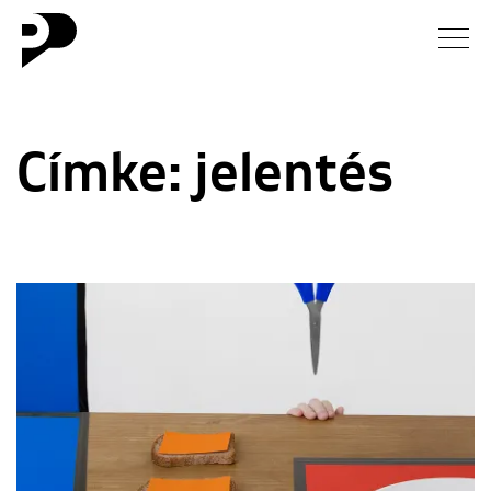
Hírek
Címke:
jelentés
Galéria
Interjú
Esszé
Blog
Rólunk