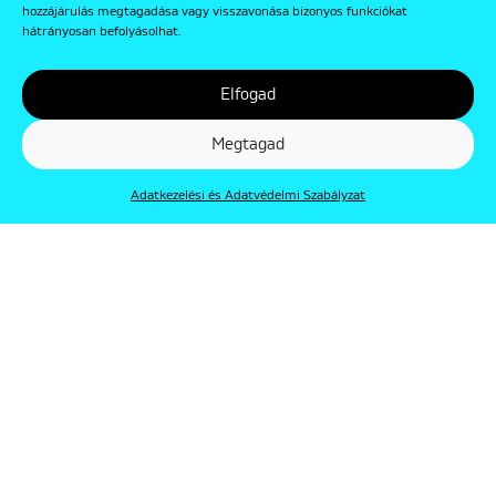
hozzájárulás megtagadása vagy visszavonása bizonyos funkciókat
hátrányosan befolyásolhat.
Elfogad
Megtagad
Adatkezelési és Adatvédelmi Szabályzat
© Punkt 2019. Minden jog védve.