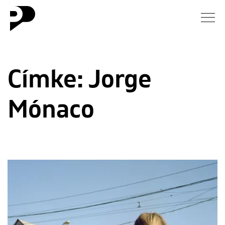
Hírek
Címke:
Jorge
Galéria
Mónaco
Interjú
Esszé
Blog
Rólunk