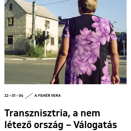
ENGLISH
22 • 01 • 04
A FEHÉR VERA
Transznisztria, a nem
létező ország – Válogatás