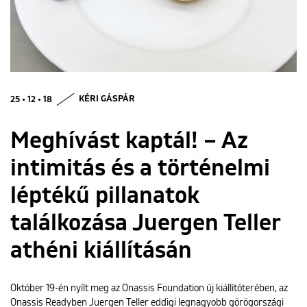
ENGLISH
25 • 12 • 18
KÉRI GÁSPÁR
Meghívást kaptál! – Az
intimitás és a történelmi
léptékű pillanatok
találkozása Juergen Teller
athéni kiállításán
Október 19-én nyílt meg az Onassis Foundation új kiállítóterében, az
Onassis Readyben Juergen Teller eddigi legnagyobb görögországi