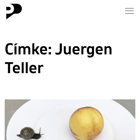
Hírek
Címke:
Juergen
Galéria
Teller
Interjú
Esszé
Blog
Rólunk