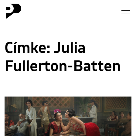
Hírek
Címke:
Julia
Galéria
Fullerton-Batten
Interjú
Esszé
Blog
Rólunk