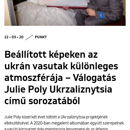
ENGLISH
22 • 03 • 20
PUNKT
Beállított képeken az
ukrán vasutak különleges
atmoszférája – Válogatás
Julie Poly Ukrzaliznytsia
című sorozatából
Julie Poly közel két évet töltött a Ukrzaliznytsia projektjének
elkészítésével. A 2020-ban megjelent albumában együtt szerepelnek
a vasúti környezet dokumentarista lenyomatai és az átlagos