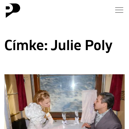
Hírek
Címke:
Julie Poly
Galéria
Interjú
Esszé
Blog
Rólunk