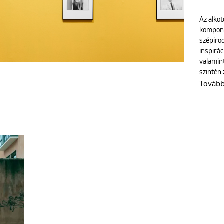
Az alkot
kompone
szépiro
inspirác
valamin
szintén 
Továb