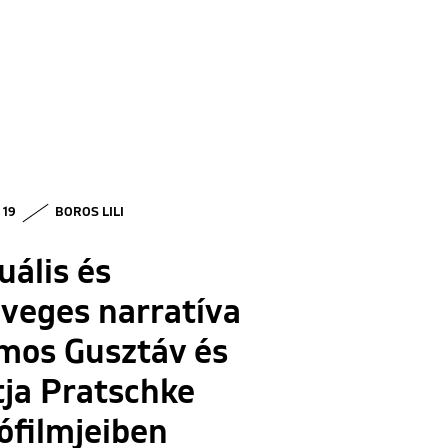
 19
BOROS LILI
uális és
veges narratíva
mos Gusztáv és
ja Pratschke
ófilmjeiben