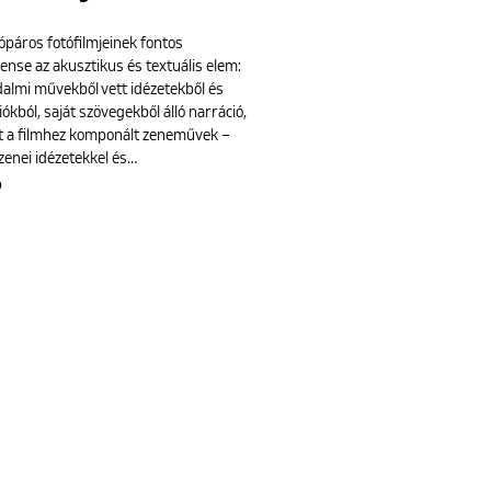
ópáros fotófilmjeinek fontos
nse az akusztikus és textuális elem:
dalmi művekből vett idézetekből és
iókból, saját szövegekből álló narráció,
t a filmhez komponált zeneművek –
zenei idézetekkel és…
b