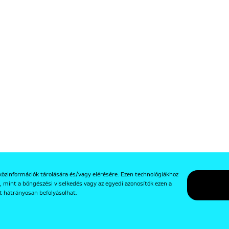
közinformációk tárolására és/vagy elérésére. Ezen technológiákhoz
, mint a böngészési viselkedés vagy az egyedi azonosítók ezen a
t hátrányosan befolyásolhat.