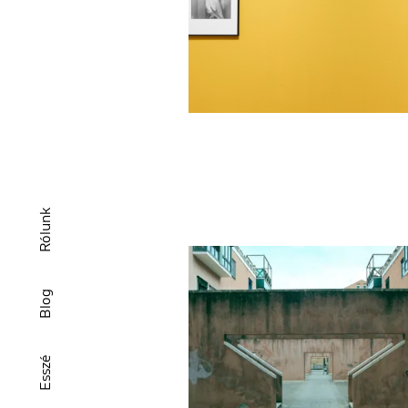
Rólunk
Blog
Esszé