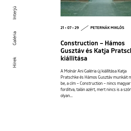
Interjú
21 • 07 • 29
PETERNÁK MIKLÓS
Galéria
Construction – Hámos
Gusztáv és Katja Prats
kiállítása
Hírek
A Molnár Ani Galéria új kiállítása Katja
Pratschke és Hámos Gusztáv munkáit m
be, a cím – Construction – nincs magyar
fordítva, talán azért, mert nincs is a szó
olyan…