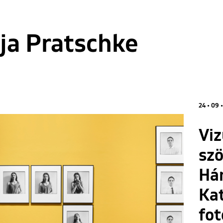
ja Pratschke
24 • 09 •
Viz
szö
Há
Kat
fot