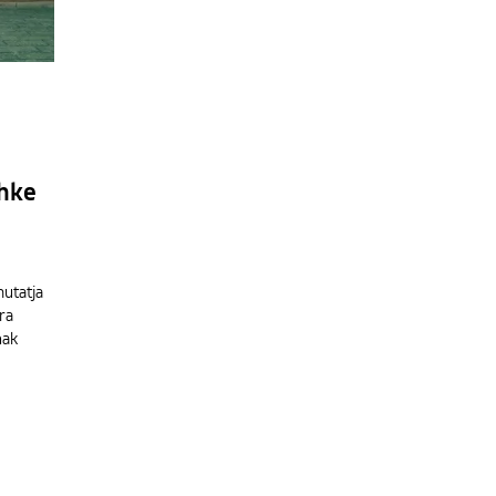
chke
utatja
ra
nak