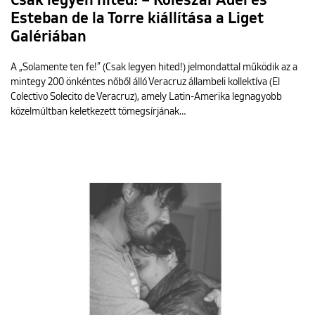
Csak legyen hited! – Koleszár Adél és
Esteban de la Torre kiállítása a Liget
Galériában
A „Solamente ten fe!” (Csak legyen hited!) jelmondattal működik az a
mintegy 200 önkéntes nőből álló Veracruz állambeli kollektíva (El
Colectivo Solecito de Veracruz), amely Latin-Amerika legnagyobb
közelmúltban keletkezett tömegsírjának…