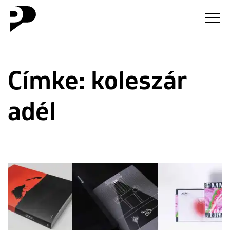
Hírek
Címke:
koleszár
Galéria
adél
Interjú
Esszé
Blog
Rólunk