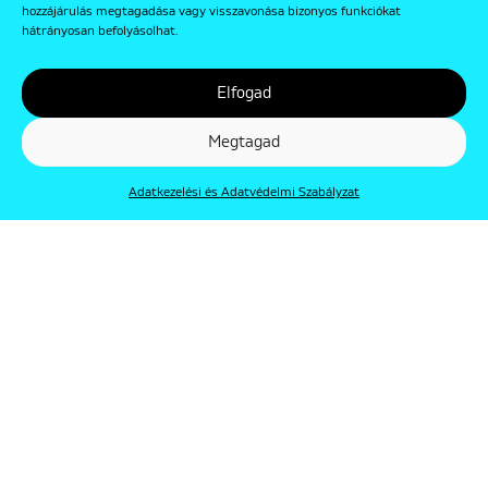
hozzájárulás megtagadása vagy visszavonása bizonyos funkciókat
hátrányosan befolyásolhat.
Elfogad
Megtagad
Adatkezelési és Adatvédelmi Szabályzat
© Punkt 2019. Minden jog védve.