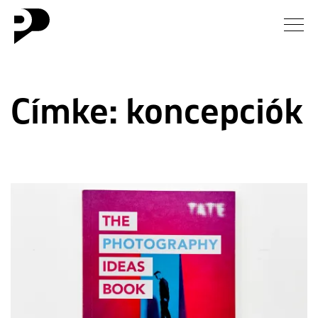
Hírek
Címke:
koncepciók
Galéria
Interjú
Esszé
Blog
Rólunk