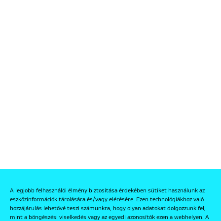
A legjobb felhasználói élmény biztosítása érdekében sütiket használunk az
eszközinformációk tárolására és/vagy elérésére. Ezen technológiákhoz való
hozzájárulás lehetővé teszi számunkra, hogy olyan adatokat dolgozzunk fel,
mint a böngészési viselkedés vagy az egyedi azonosítók ezen a webhelyen. A