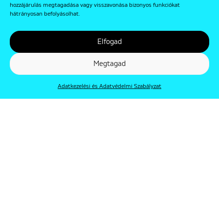
hozzájárulás megtagadása vagy visszavonása bizonyos funkciókat
hátrányosan befolyásolhat.
Elfogad
Megtagad
Adatkezelési és Adatvédelmi Szabályzat
© Punkt 2019. Minden jog védve.