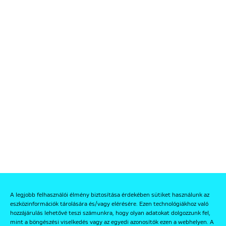
A legjobb felhasználói élmény biztosítása érdekében sütiket használunk az
eszközinformációk tárolására és/vagy elérésére. Ezen technológiákhoz való
hozzájárulás lehetővé teszi számunkra, hogy olyan adatokat dolgozzunk fel,
mint a böngészési viselkedés vagy az egyedi azonosítók ezen a webhelyen. A