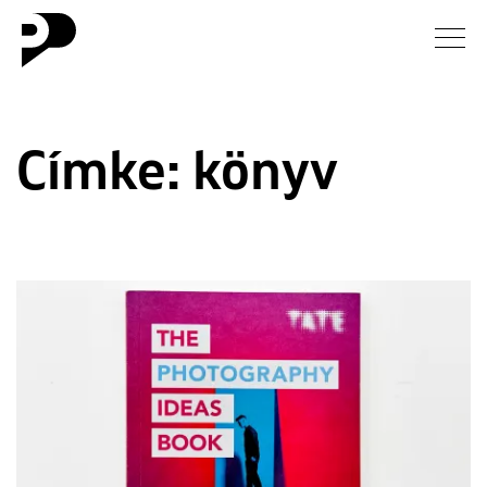
Hírek
Címke:
könyv
Galéria
Interjú
Esszé
Blog
Rólunk