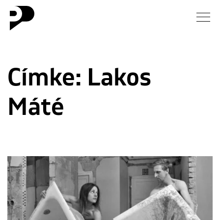
Hírek
Címke:
Lakos
Galéria
Máté
Interjú
Esszé
Blog
Rólunk